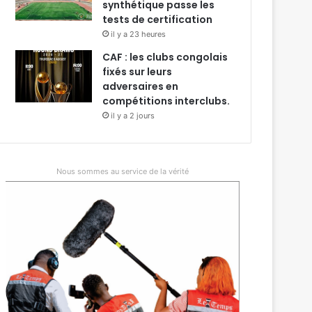
synthétique passe les
tests de certification
il y a 23 heures
CAF : les clubs congolais
fixés sur leurs
adversaires en
compétitions interclubs.
il y a 2 jours
Nous sommes au service de la vérité