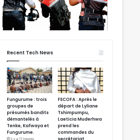
Recent Tech News
Fungurume : trois
FECOFA : Après le
groupes de
départ de Lyliane
présumés bandits
Tshimpumpu,
démantelés à
Laeticia Muderhwa
Tenke, Kafwaya et
prend les
Fungurume.
commandes du
secrétariat
il y a 11 heures