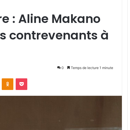
re : Aline Makano
es contrevenants à
0
Temps de lecture 1 minute
VKontakte
Odnoklassniki
Pocket