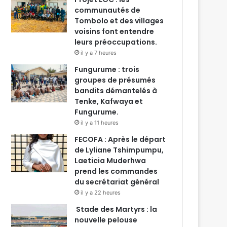
communautés de
Tombolo et des villages
voisins font entendre
leurs préoccupations.
il y a 7 heures
Fungurume : trois
groupes de présumés
bandits démantelés à
Tenke, Kafwaya et
Fungurume.
il y a 11 heures
FECOFA : Après le départ
de Lyliane Tshimpumpu,
Laeticia Muderhwa
prend les commandes
du secrétariat général
il y a 22 heures
Stade des Martyrs : la
nouvelle pelouse