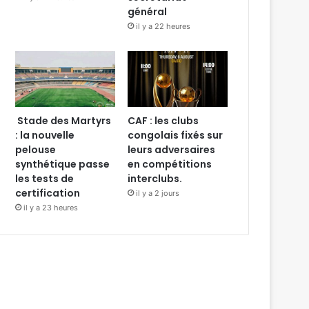
général
il y a 22 heures
Stade des Martyrs
CAF : les clubs
: la nouvelle
congolais fixés sur
pelouse
leurs adversaires
synthétique passe
en compétitions
les tests de
interclubs.
certification
il y a 2 jours
il y a 23 heures