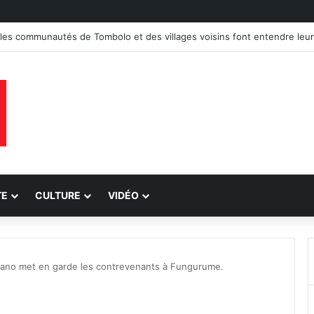
 trois groupes de présumés bandits démantelés à Tenke, Kafwaya et 
TE
CULTURE
VIDÉO
akano met en garde les contrevenants à Fungurume.