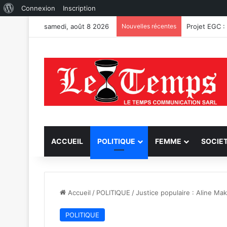
À
Connexion
Inscription
propos
samedi, août 8 2026
Nouvelles récentes
Fungurume :
de
WordPress
ACCUEIL
POLITIQUE
FEMME
SOCIE
Accueil
/
POLITIQUE
/
Justice populaire : Aline M
POLITIQUE