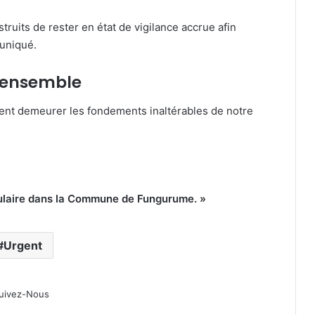
struits de rester en état de vigilance accrue afin
muniqué.
e-ensemble
ivent demeurer les fondements inaltérables de notre
pulaire dans la Commune de Fungurume. »
Éditorial : Un an après, la chute
Urgent
silencieuse de Jacques Kyabula.
uivez-Nous
Lualaba : L’Hon.Trésor Tshikambi
salue la création de 33 nouvelles