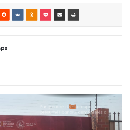
ZEA et appelle à leur viabilisation.
nterest
Reddit
VKontakte
Odnoklassniki
Pocket
Partager par email
Imprimer
KBM 2026 : Fifi Masuka plaide pour
l’industrialisation et la
transformation locale des minerais
Assemblée provinciale du Lualaba :
mps
le silence qui scandalise face à la
détresse des déguerpis de Golf
ISTM.
Fungurume : lancement de l’atelier
d’élaboration du Plan local de
sécurité.
Fungurume : trois groupes de
présumés bandits démantelés à
Tenke, Kafwaya et Fungurume.
Kolwezi : la DRNOFLU participe à la