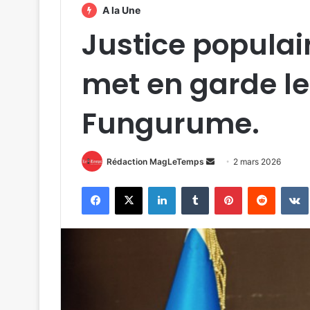
A la Une
Justice populai
met en garde l
Fungurume.
Envoyer
Rédaction MagLeTemps
2 mars 2026
un
Facebook
X
Linkedin
Tumblr
Pinterest
Reddit
courriel