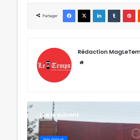
Facebook
X
Linkedin
Tumblr
Pi
Partager
Rédaction MagLeTe
Website
Lire le suivant