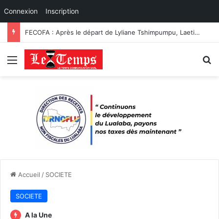
Connexion
Inscription
FECOFA : Après le départ de Lyliane Tshimpumpu, Laeticia Muderhwa prend les commandes du secrétariat général
Menu
R
Accueil
/
SOCIETE
SOCIETE
A la Une