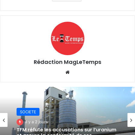
Rédaction MagLeTemps
Website
SOCIETE
il y a 3 jours
Fungurume : une délégation provinciale