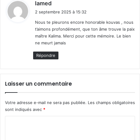
d
lamed
i
2 septembre 2025 à 15:32
t
Nous te pleurons encore honorable kouvas , nous
t’aimons profondément, que ton âme trouve la paix
:
maître Kalima. Merci pour cette mémoire. Le bien
ne meurt jamais
Répondre
Laisser un commentaire
Votre adresse e-mail ne sera pas publiée.
Les champs obligatoires
sont indiqués avec
*
C
o
m