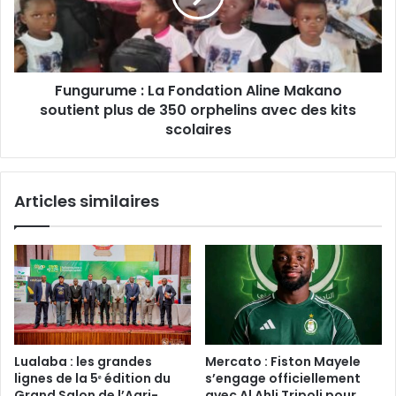
Makano
soutient
plus
de
Fungurume : La Fondation Aline Makano
350
orphelins
soutient plus de 350 orphelins avec des kits
avec
scolaires
des
kits
scolaires
Articles similaires
Lualaba : les grandes
Mercato : Fiston Mayele
lignes de la 5ᵉ édition du
s’engage officiellement
Grand Salon de l’Agri-
avec Al Ahli Tripoli pour