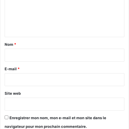
m
e
n
t
a
Nom
*
i
r
e
E-mail
*
*
Site web
Enregistrer mon nom, mon e-mail et mon site dans le
navigateur pour mon prochain commentaire.