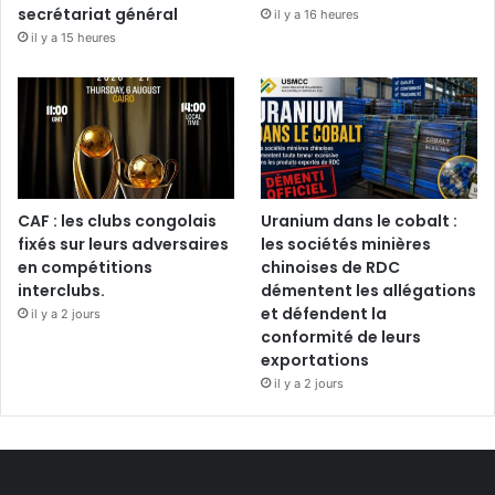
secrétariat général
il y a 16 heures
il y a 15 heures
CAF : les clubs congolais
Uranium dans le cobalt :
fixés sur leurs adversaires
les sociétés minières
en compétitions
chinoises de RDC
interclubs.
démentent les allégations
et défendent la
il y a 2 jours
conformité de leurs
exportations
il y a 2 jours