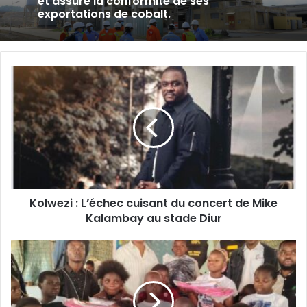
inspecte les chantiers avant les
prochaines inaugurations.
Kolwezi
:
L’échec
cuisant
du
concert
de
Mike
Kalambay
Kolwezi : L’échec cuisant du concert de Mike
au
stade
Kalambay au stade Diur
Diur
Fungurume
:
La
Fondation
Aline