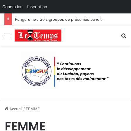
Connexion
Inscription
Fungurume : trois groupes de présumés bandits démantelés à Tenke, Kafwaya et Fungurume.
Menu
R
Accueil
/
FEMME
FEMME