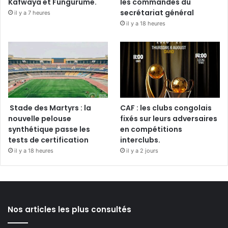
Kafwaya et Fungurume.
les commandes du
secrétariat général
il y a 7 heures
il y a 18 heures
Stade des Martyrs : la
CAF : les clubs congolais
nouvelle pelouse
fixés sur leurs adversaires
synthétique passe les
en compétitions
tests de certification
interclubs.
il y a 18 heures
il y a 2 jours
Nos articles les plus consultés