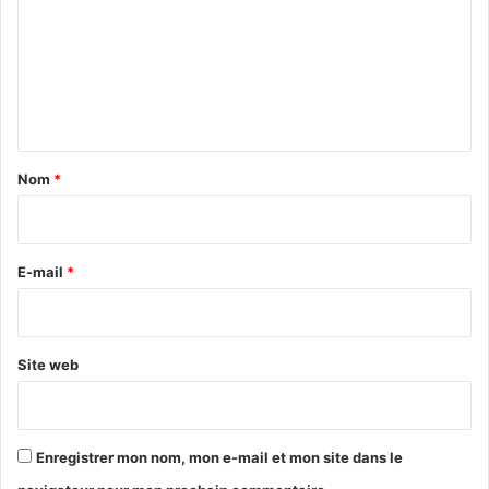
m
m
e
n
t
a
Nom
*
i
r
e
E-mail
*
*
Site web
Enregistrer mon nom, mon e-mail et mon site dans le