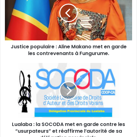
:
Aline
Makano
met
en
garde
les
Justice populaire : Aline Makano met en garde
contrevenants
à
les contrevenants à Fungurume.
Fungurume.
Lualaba
:
la
SOCODA
met
en
garde
contre
les
Lualaba : la SOCODA met en garde contre les
“usurpateurs”
et
“usurpateurs” et réaffirme l’autorité de sa
réaffirme