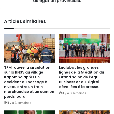
délégation provinciale.
l’autorité
de
sa
Articles similaires
délégation
provinciale.
TFM rouvre la circulation
Lualaba : les grandes
sur la RN39 au village
lignes de la 5ᵉ édition du
Kapombo après un
Grand Salon de l’Agri-
accident au passage à
Business et du Digital
niveau entre un train
dévoilées à la presse.
marchandise et un camion
il y a 3 semaines
poids lourd.
il y a 3 semaines