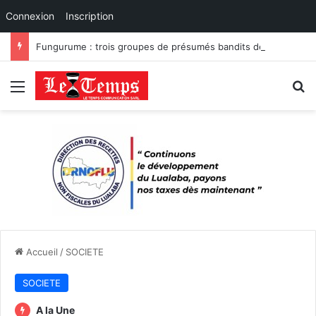
Connexion
Inscription
Fungurume : trois groupes de présumés bandits démantelés à Tenke, Kafwaya et Fungurume.
Menu
R
Accueil
/
SOCIETE
SOCIETE
A la Une