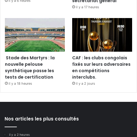
secrétariat général
il y a 6 heures
il y a 17 heures
Stade des Martyrs : la
CAF : les clubs congolais
nouvelle pelouse
fixés sur leurs adversaires
synthétique passe les
en compétitions
tests de certification
interclubs.
il y a 18 heures
il y a 2 jours
Nos articles les plus consultés
il y a 2 heures