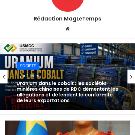
Rédaction MagLeTemps
Website
SOCIETE
SOCIETE
il y a 2 jours
il y a 2 jours
Uranium dans le cobalt : les sociétés
TFM réfute les accusations sur l’uranium
minières chinoises de RDC démentent les
et assure la conformité de ses
allégations et défendent la conformité
exportations de cobalt.
de leurs exportations
Justice
populaire