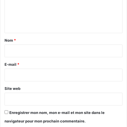
m
e
n
t
a
Nom
*
i
r
e
E-mail
*
*
Site web
Enregistrer mon nom, mon e-mail et mon site dans le
navigateur pour mon prochain commentaire.