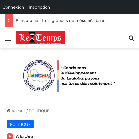
Connexion
Inscription
Fungurume : trois groupes de présumés bandits démantelés à Tenke, Kafwaya et Fungurume.
Menu
R
Accueil
/
POLITIQUE
POLITIQUE
A la Une