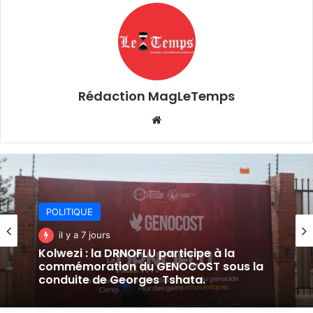
Rédaction MagLeTemps
Website
POLITIQUE
il y a 7 jours
POLITIQUE
Kolwezi : la DRNOFLU participe à la
il y a 7 jours
commémoration du GENOCOST sous la
conduite de Georges Tshata.