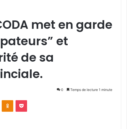
OCODA met en garde
rpateurs” et
rité de sa
inciale.
0
Temps de lecture 1 minute
VKontakte
Odnoklassniki
Pocket