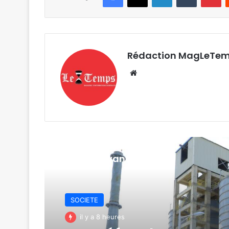
Rédaction MagLeTe
Website
Lire le suivant
SOCIETE
il y a 8 heures
SOCIETE