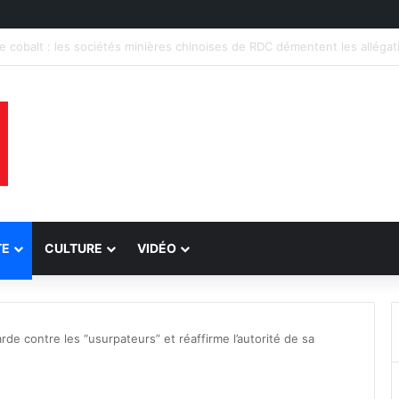
 accusations sur l’uranium et assure la conformité de ses exportations d
TE
CULTURE
VIDÉO
de contre les “usurpateurs” et réaffirme l’autorité de sa