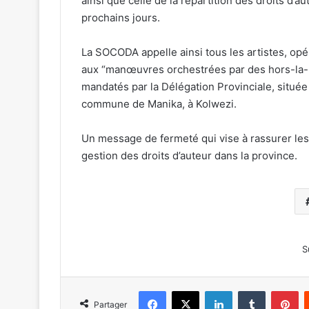
ainsi que celle de la répartition des droits d
prochains jours.
La SOCODA appelle ainsi tous les artistes, opér
aux “manœuvres orchestrées par des hors-la-lo
mandatés par la Délégation Provinciale, situé
commune de Manika, à Kolwezi.
Un message de fermeté qui vise à rassurer les ar
gestion des droits d’auteur dans la province.
S
Facebook
X
Linkedin
Tumblr
Pi
Partager