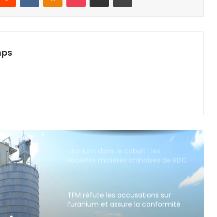
Lualaba : COMMUS Global SAS fait
découvrir son complexe minier à 50
enfants de Tshizuza.
mps
Lualaba : le secteur de Luilu lance la
première récolte mécanisée du
maïs à Lenge
TFM rouvre la circulation sur la RN39
au village Kapombo après un
accident au passage à niveau
entre un train marchandise et un
camion poids lourd.
Uranium dans le cobalt : les
sociétés minières chinoises de RDC
démentent les allégations et
défendent la conformité de leurs
exportations
TFM réfute les accusations sur
l’uranium et assure la conformité
de ses exportations de cobalt.