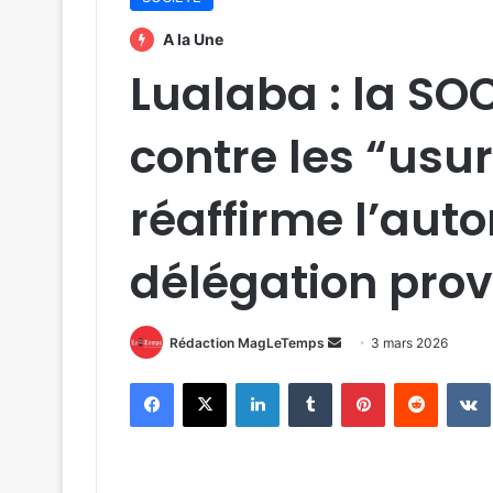
A la Une
Lualaba : la S
contre les “usu
réaffirme l’auto
délégation prov
Envoyer
Rédaction MagLeTemps
3 mars 2026
un
Facebook
X
Linkedin
Tumblr
Pinterest
Reddit
courriel