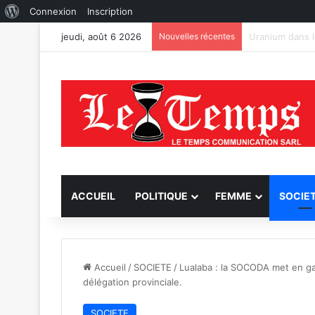
À
Connexion
Inscription
propos
jeudi, août 6 2026
Nouvelles récentes
TFM réfute les
de
WordPress
ACCUEIL
POLITIQUE
FEMME
SOCIE
Accueil
/
SOCIETE
/
Lualaba : la SOCODA met en gar
délégation provinciale.
SOCIETE