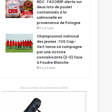
RDC : l’ACOREP alerte sur
deux lots de poulet
contaminés à la
salmonelle en
provenance de Pologne
il y a 1 jour
Championnat national
des jeunes : l’US Cap-
Vert lance sa campagne
par une victoire
convaincante (2-0) face
à Foudre Blanche.
il y a 2 jours
Nous sommes au service de la vérité