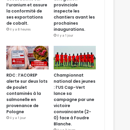
l’uranium et assure
provinciale
la conformité de
inspecte les
ses exportations
chantiers avant les
de cobalt.
prochaines
inaugurations.
il y a 8 heures
il y a 1 jour
RDC : l’ACOREP
Championnat
alerte sur deux lots
national des jeunes
de poulet
: l’US Cap-Vert
contaminés à la
lance sa
salmonelle en
campagne par une
provenance de
victoire
Pologne
convaincante (2-
0) face à Foudre
il y a 1 jour
Blanche.