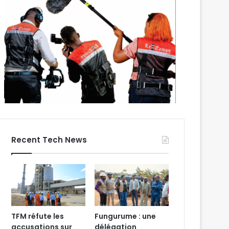
Recent Tech News
TFM réfute les
Fungurume : une
accusations sur
délégation