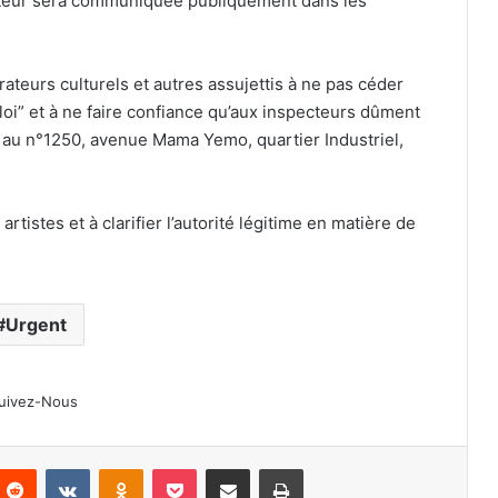
’auteur sera communiquée publiquement dans les
ateurs culturels et autres assujettis à ne pas céder
i” et à ne faire confiance qu’aux inspecteurs dûment
e au n°1250, avenue Mama Yemo, quartier Industriel,
tistes et à clarifier l’autorité légitime en matière de
Urgent
Bourses Excellentia-RDC : Fifi
Masuka félicite les 30 lauréats du
Lualaba et mise sur l’excellence de
la jeunesse.
uivez-Nous
Avis d’appel d’offres : le Secteur de
Luilu recherche des partenaires
nterest
Reddit
VKontakte
Odnoklassniki
Pocket
Partager par email
Imprimer
médias