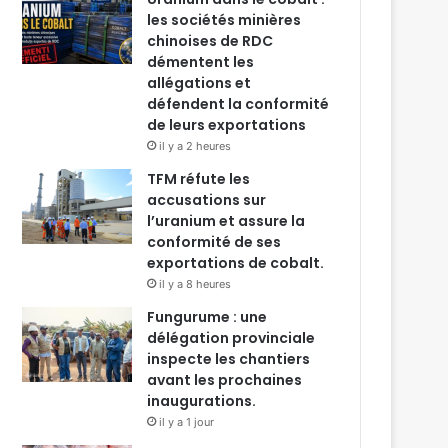
les sociétés minières
chinoises de RDC
démentent les
allégations et
défendent la conformité
de leurs exportations
il y a 2 heures
TFM réfute les
accusations sur
l’uranium et assure la
conformité de ses
exportations de cobalt.
il y a 8 heures
Fungurume : une
délégation provinciale
inspecte les chantiers
avant les prochaines
inaugurations.
il y a 1 jour