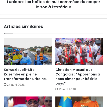
Lualaba: Les boîtes de nuit sommées de couper
son
à
le son à l’extérieur
l’extérieur
Articles similaires
Kolwezi : Joli-Site
Christian Masudi aux
Kazembe en pleine
Congolais : “Apprenons à
transformation urbaine.
nous aimer pour bâtir le
pays”
24 avril 2026
12 avril 2026