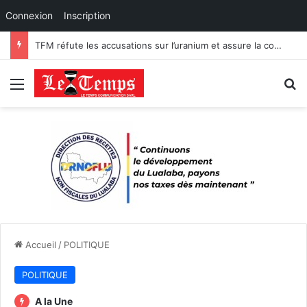
Connexion
Inscription
TFM réfute les accusations sur l’uranium et assure la conformité de ses exportations de cobalt.
Menu
R
Accueil
/
POLITIQUE
POLITIQUE
A la Une