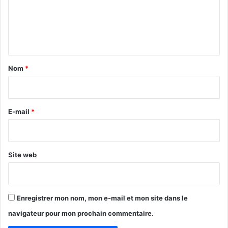
m
e
n
t
a
Nom
*
i
r
e
E-mail
*
*
Site web
Enregistrer mon nom, mon e-mail et mon site dans le
navigateur pour mon prochain commentaire.