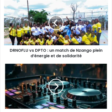
DRNOFLU
vs
DPTO
:
un
match
de
Nzango
plein
DRNOFLU vs DPTO : un match de Nzango plein
d’énergie
et
d’énergie et de solidarité
de
solidarité
Lualaba:
Les
boîtes
de
nuit
sommées
de
couper
le