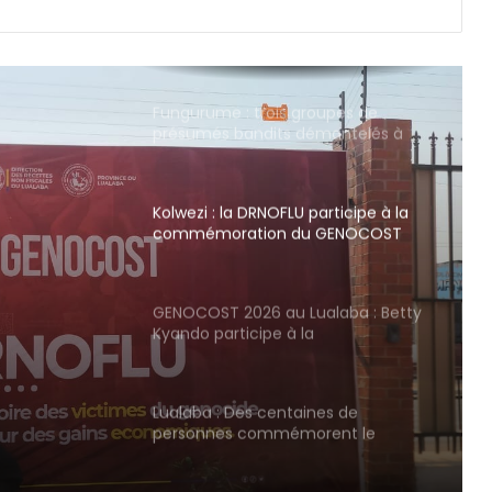
Fungurume : lancement de l’atelier
d’élaboration du Plan local de
sécurité.
Fungurume : trois groupes de
présumés bandits démantelés à
Tenke, Kafwaya et Fungurume.
Kolwezi : la DRNOFLU participe à la
commémoration du GENOCOST
sous la conduite de Georges
Tshata.
GENOCOST 2026 au Lualaba : Betty
Kyando participe à la
commémoration aux côtés de Fifi
Masuka.
Lualaba : Des centaines de
personnes commémorent le
GENOCOST à Kolwezi en hommage
aux millions de victimes