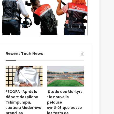
Recent Tech News
FECOFA : Après le
Stade des Martyrs
départ de Lyliane
: la nouvelle
Tshimpumpu,
pelouse
Laeticia Muderhwa
synthétique passe
prend les
les tests de