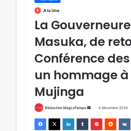
A la Une
La Gouverneure 
Masuka, de reto
Conférence des
un hommage à 
Mujinga
Envoyer
Rédaction MagLeTemps
4 décembre 2024
un
Facebook
X
Linkedin
Tumblr
Pinterest
Reddit
courriel