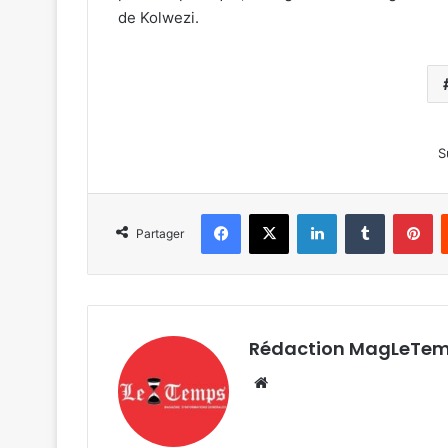
de Kolwezi.
S
Facebook
X
Linkedin
Tumblr
Pi
Partager
Rédaction MagLeTe
Website