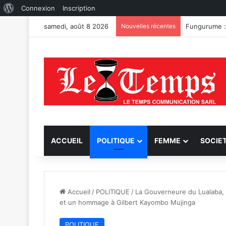
À
Connexion
Inscription
propos
samedi, août 8 2026
Nouvelles récentes
de
WordPress
ACCUEIL
POLITIQUE
FEMME
SOCIE
Accueil
/
POLITIQUE
/
La Gouverneure du Lualaba, 
et un hommage à Gilbert Kayombo Mujinga
POLITIQUE