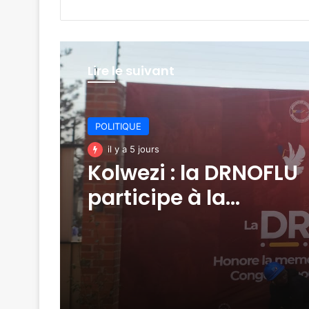
Lire le suivant
POLITIQUE
il y a 5 jours
Kolwezi : la DRNOFLU
participe à la
commémoration du
GENOCOST sous la
conduite de Georges
Tshata.