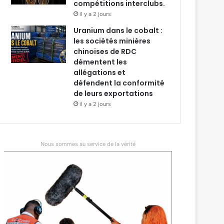
compétitions interclubs.
il y a 2 jours
Uranium dans le cobalt :
les sociétés minières
chinoises de RDC
démentent les
allégations et
défendent la conformité
de leurs exportations
il y a 2 jours
Nous sommes au service de la vérité