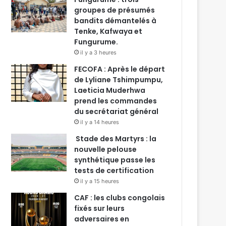
groupes de présumés
bandits démantelés à
Tenke, Kafwaya et
Fungurume.
il y a 3 heures
FECOFA : Après le départ
de Lyliane Tshimpumpu,
Laeticia Muderhwa
prend les commandes
du secrétariat général
il y a 14 heures
Stade des Martyrs : la
nouvelle pelouse
synthétique passe les
tests de certification
il y a 15 heures
CAF : les clubs congolais
fixés sur leurs
adversaires en