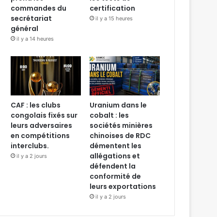
commandes du
certification
secrétariat
il y a 15 heures
général
il y a 14 heures
CAF : les clubs
Uranium dans le
congolais fixés sur
cobalt : les
leurs adversaires
sociétés minières
en compétitions
chinoises de RDC
interclubs.
démentent les
allégations et
il y a 2 jours
défendent la
conformité de
leurs exportations
il y a 2 jours