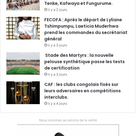
Tenke, Kafwaya et Fungurume.
il y a 2 jours
FECOFA : Après le départ de Lyliane
Tshimpumpu, Laeticia Muderhwa
prend les commandes du secrétariat
général
il y a 3 jours
Stade des Martyrs : la nouvelle
pelouse synthétique passe les tests
de certification
il y a 3 jours
CAF : les clubs congolais fixés sur
leurs adversaires en compétitions
interclubs.
il y a 4 jours
Nous sommes au service de la vérité