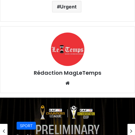
Urgent
Rédaction MagLeTemps
Website
SPORT
SPORT