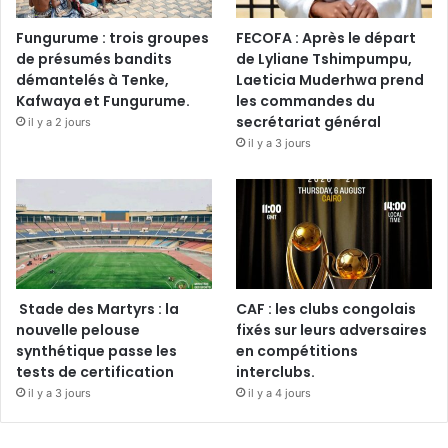
Fungurume : trois groupes
FECOFA : Après le départ
de présumés bandits
de Lyliane Tshimpumpu,
démantelés à Tenke,
Laeticia Muderhwa prend
Kafwaya et Fungurume.
les commandes du
secrétariat général
il y a 2 jours
il y a 3 jours
Stade des Martyrs : la
CAF : les clubs congolais
nouvelle pelouse
fixés sur leurs adversaires
synthétique passe les
en compétitions
tests de certification
interclubs.
il y a 3 jours
il y a 4 jours