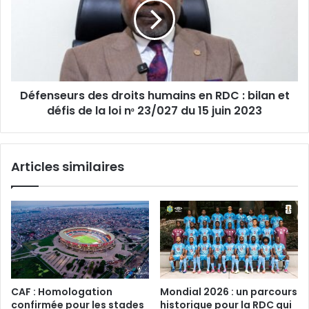
humains
en
RDC
:
bilan
et
Défenseurs des droits humains en RDC : bilan et
défis
de
défis de la loi nᵒ 23/027 du 15 juin 2023
la
loi
nᵒ
Articles similaires
23/027
du
15
juin
2023
CAF : Homologation
Mondial 2026 : un parcours
confirmée pour les stades
historique pour la RDC qui