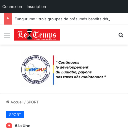
Connexion
Inscription
Fungurume : trois groupes de présumés bandits démantelés à Tenke, Kafwaya et Fungurume.
Menu
R
Accueil
/
SPORT
SPORT
A la Une