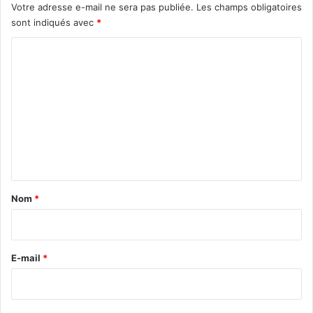
Votre adresse e-mail ne sera pas publiée.
Les champs obligatoires
sont indiqués avec
*
C
o
m
m
e
n
t
a
Nom
*
i
r
e
E-mail
*
*