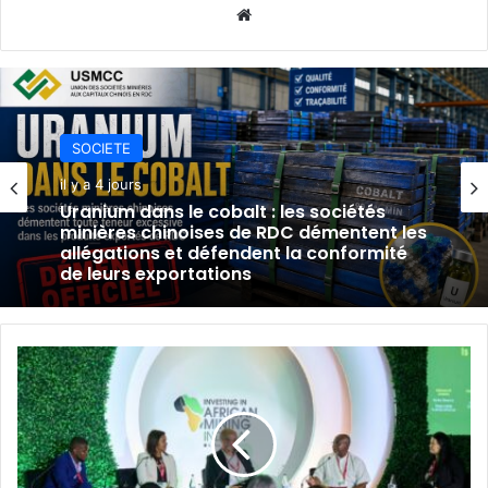
Website
SOCIETE
SOCIETE
il y a 5 jours
il y a 4 jours
TFM réfute les accusations sur l’uranium
et assure la conformité de ses
exportations de cobalt.
Uranium dans le cobalt : les sociétés
Mining
minières chinoises de RDC démentent les
Indaba
allégations et défendent la conformité
2026
de leurs exportations
:
des
opportunités