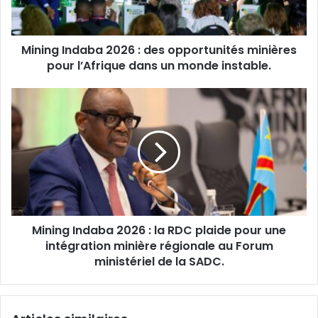
minières
pour
l’Afrique
Mining Indaba 2026 : des opportunités minières
dans
un
pour l’Afrique dans un monde instable.
monde
instable.
Mining
Indaba
2026
:
la
RDC
plaide
pour
une
Mining Indaba 2026 : la RDC plaide pour une
intégration
minière
intégration minière régionale au Forum
régionale
ministériel de la SADC.
au
Forum
ministériel