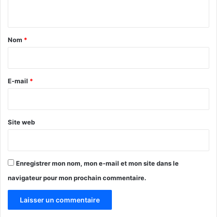
n
t
a
Nom
*
i
r
e
E-mail
*
*
Site web
Enregistrer mon nom, mon e-mail et mon site dans le
navigateur pour mon prochain commentaire.