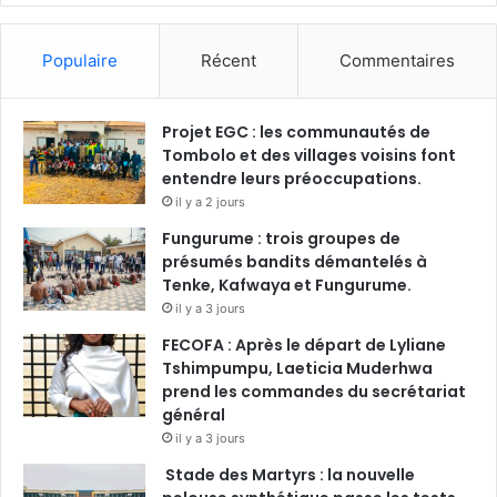
Populaire
Récent
Commentaires
Projet EGC : les communautés de
Tombolo et des villages voisins font
entendre leurs préoccupations.
il y a 2 jours
Fungurume : trois groupes de
présumés bandits démantelés à
Tenke, Kafwaya et Fungurume.
il y a 3 jours
FECOFA : Après le départ de Lyliane
Tshimpumpu, Laeticia Muderhwa
prend les commandes du secrétariat
général
il y a 3 jours
Stade des Martyrs : la nouvelle