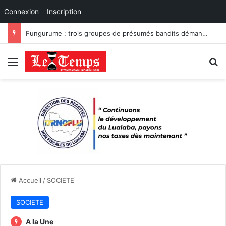
Connexion
Inscription
Fungurume : trois groupes de présumés bandits démantelés à Tenke, Kafwaya et Fungurume.
Menu
R
Accueil
/
SOCIETE
SOCIETE
A la Une