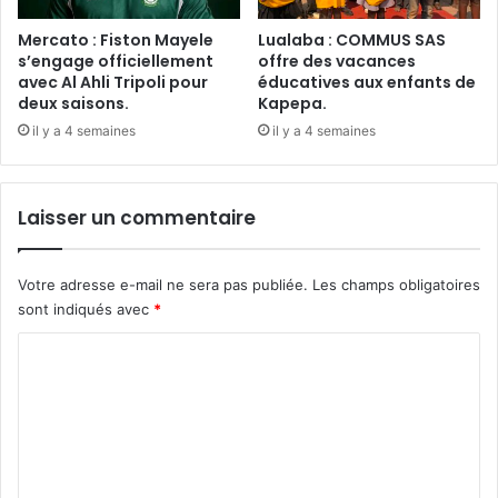
Mercato : Fiston Mayele
Lualaba : COMMUS SAS
s’engage officiellement
offre des vacances
avec Al Ahli Tripoli pour
éducatives aux enfants de
deux saisons.
Kapepa.
il y a 4 semaines
il y a 4 semaines
Laisser un commentaire
Votre adresse e-mail ne sera pas publiée.
Les champs obligatoires
sont indiqués avec
*
C
o
m
m
e