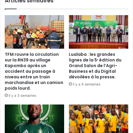
Articles similaires
de
la
SADC.
TFM rouvre la circulation
Lualaba : les grandes
sur la RN39 au village
lignes de la 5ᵉ édition du
Kapombo après un
Grand Salon de l’Agri-
accident au passage à
Business et du Digital
niveau entre un train
dévoilées à la presse.
marchandise et un camion
il y a 4 semaines
poids lourd.
il y a 3 semaines