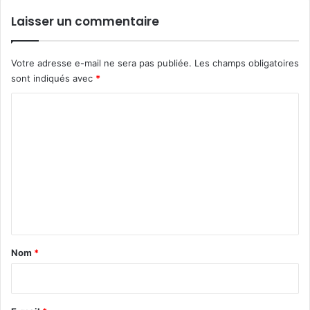
Laisser un commentaire
Votre adresse e-mail ne sera pas publiée.
Les champs obligatoires
sont indiqués avec
*
C
o
m
m
e
n
t
a
Nom
*
i
r