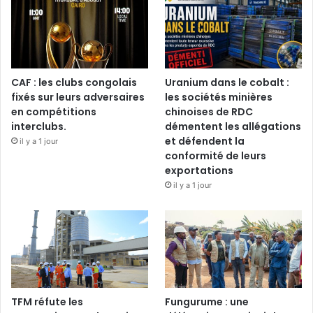
CAF : les clubs congolais
Uranium dans le cobalt :
fixés sur leurs adversaires
les sociétés minières
en compétitions
chinoises de RDC
interclubs.
démentent les allégations
et défendent la
il y a 1 jour
conformité de leurs
exportations
il y a 1 jour
TFM réfute les
Fungurume : une