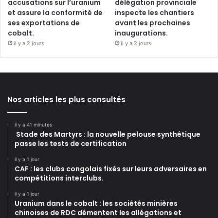
accusations sur l’uranium
délégation provinciale
et assure la conformité de
inspecte les chantiers
ses exportations de
avant les prochaines
cobalt.
inaugurations.
il y a 2 jours
il y a 2 jours
Nos articles les plus consultés
il y a 41 minutes
Stade des Martyrs : la nouvelle pelouse synthétique
passe les tests de certification
il y a 1 jour
CAF : les clubs congolais fixés sur leurs adversaires en
compétitions interclubs.
il y a 1 jour
Uranium dans le cobalt : les sociétés minières
chinoises de RDC démentent les allégations et