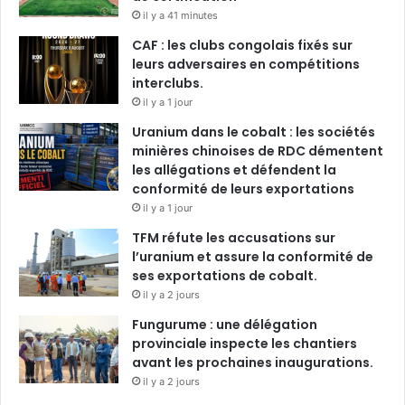
il y a 41 minutes
CAF : les clubs congolais fixés sur
leurs adversaires en compétitions
interclubs.
il y a 1 jour
Uranium dans le cobalt : les sociétés
minières chinoises de RDC démentent
les allégations et défendent la
conformité de leurs exportations
il y a 1 jour
TFM réfute les accusations sur
l’uranium et assure la conformité de
ses exportations de cobalt.
il y a 2 jours
Fungurume : une délégation
provinciale inspecte les chantiers
avant les prochaines inaugurations.
il y a 2 jours