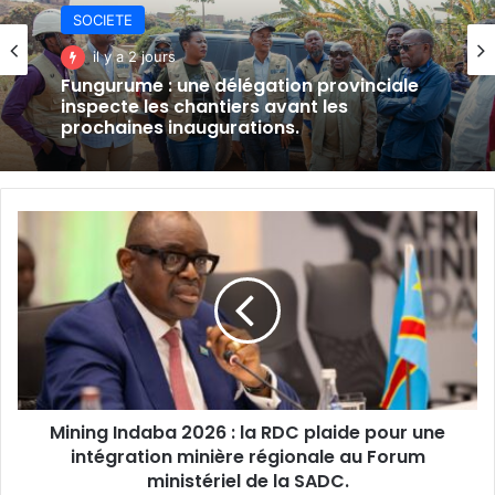
SOCIETE
il y a 2 jours
Fungurume : une délégation provinciale
inspecte les chantiers avant les
prochaines inaugurations.
Mining
Indaba
2026
:
la
RDC
plaide
pour
une
Mining Indaba 2026 : la RDC plaide pour une
intégration
minière
intégration minière régionale au Forum
régionale
ministériel de la SADC.