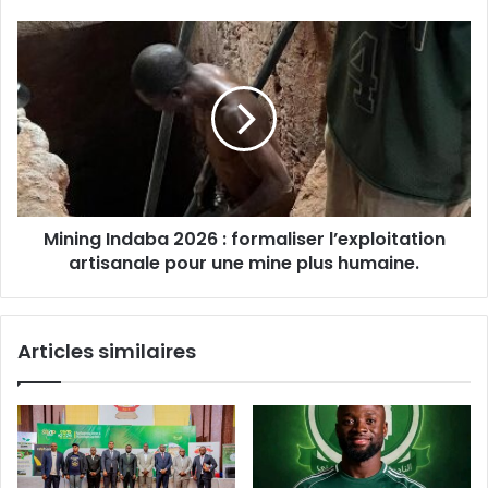
au
Forum
Mining
ministériel
Indaba
de
2026
la
:
SADC.
formaliser
l’exploitation
artisanale
pour
une
Mining Indaba 2026 : formaliser l’exploitation
mine
plus
artisanale pour une mine plus humaine.
humaine.
Articles similaires