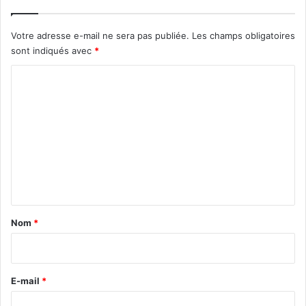
Votre adresse e-mail ne sera pas publiée.
Les champs obligatoires
sont indiqués avec
*
C
o
m
m
e
n
t
a
Nom
*
i
r
e
E-mail
*
*