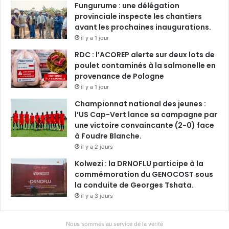
Fungurume : une délégation
provinciale inspecte les chantiers
avant les prochaines inaugurations.
il y a 1 jour
RDC : l’ACOREP alerte sur deux lots de
poulet contaminés à la salmonelle en
provenance de Pologne
il y a 1 jour
Championnat national des jeunes :
l’US Cap-Vert lance sa campagne par
une victoire convaincante (2-0) face
à Foudre Blanche.
il y a 2 jours
Kolwezi : la DRNOFLU participe à la
commémoration du GENOCOST sous
la conduite de Georges Tshata.
il y a 3 jours
Nous sommes au service de la vérité