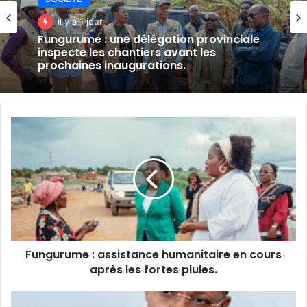
il y a 1 jour
Fungurume : une délégation provinciale
inspecte les chantiers avant les
prochaines inaugurations.
Fungurume
:
assistance
humanitaire
en
cours
après
les
fortes
Fungurume : assistance humanitaire en cours
pluies.
après les fortes pluies.
Barrages