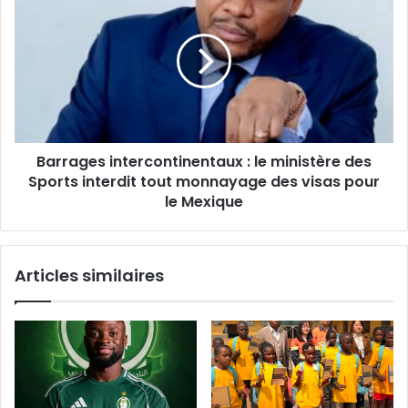
intercontinentaux
:
le
ministère
des
Sports
interdit
tout
Barrages intercontinentaux : le ministère des
monnayage
des
Sports interdit tout monnayage des visas pour
visas
le Mexique
pour
le
Mexique
Articles similaires