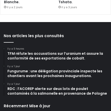
Blanche.
Tshata.
il y a 2 jours
il y a 3 jours
Nos articles les plus consultés
il y a 5 heures
TFM réfute les accusations sur l’uranium et assure la
conformité de ses exportations de cobalt.
il y a 1 jour
Fungurume : une délégation provinciale inspecte les
chantiers avant les prochaines inaugurations.
il y a 1 jour
RDC : l’ACOREP alerte sur deux lots de poulet
contaminés à la salmonelle en provenance de Pologne
Récemment Mise à jour