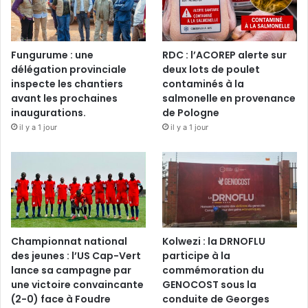
Fungurume : une
RDC : l’ACOREP alerte sur
délégation provinciale
deux lots de poulet
inspecte les chantiers
contaminés à la
avant les prochaines
salmonelle en provenance
inaugurations.
de Pologne
il y a 1 jour
il y a 1 jour
Championnat national
Kolwezi : la DRNOFLU
des jeunes : l’US Cap-Vert
participe à la
lance sa campagne par
commémoration du
une victoire convaincante
GENOCOST sous la
(2-0) face à Foudre
conduite de Georges