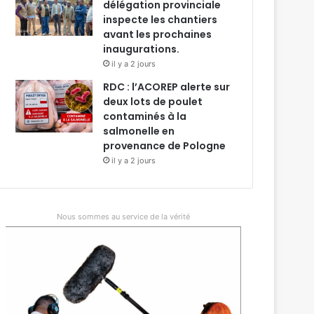
délégation provinciale
inspecte les chantiers
avant les prochaines
inaugurations.
il y a 2 jours
RDC : l’ACOREP alerte sur
deux lots de poulet
contaminés à la
salmonelle en
provenance de Pologne
il y a 2 jours
Nous sommes au service de la vérité