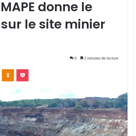
EMAPE donne le
ur le site minier
0
2 minutes de lecture
VKontakte
Odnoklassniki
Pocket