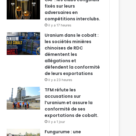
fixés sur leurs
adversaires en
compétitions interclubs.
il y a 17 heures
Uranium dans le cobalt :
les sociétés minières
chinoises de RDC
démentent les
allégations et
défendent la conformité
de leurs exportations
il y a 23 heures
TFM réfute les
accusations sur
l’uranium et assure la
conformité de ses
exportations de cobalt.
il y a 1 jour
Fungurume : une