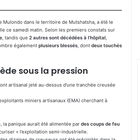
ge Mulondo dans le territoire de Mutshatsha, a été le
le ce samedi matin. Selon les premiers constats sur
e
, tandis que
2 autres sont décédées à l’hôpital
,
nombre également
plusieurs blessés
, dont
deux touchés
cède sous la pression
pont artisanal jeté au-dessus d’une tranchée creusée
xploitants miniers artisanaux (EMA) cherchant à
, la panique aurait été alimentée par
des coups de feu
riser » l’exploitation semi-industrielle.
t des dizaines de creuseurs ont été précipités dans la