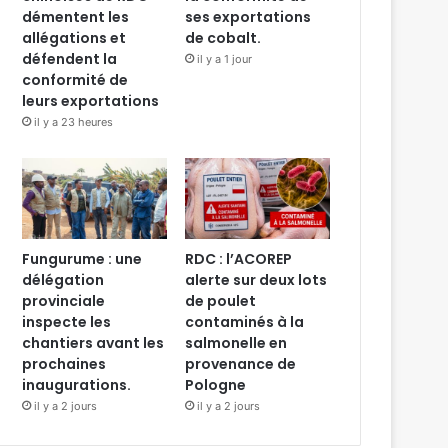
démentent les
ses exportations
allégations et
de cobalt.
défendent la
il y a 1 jour
conformité de
leurs exportations
il y a 23 heures
Fungurume : une
RDC : l’ACOREP
délégation
alerte sur deux lots
provinciale
de poulet
inspecte les
contaminés à la
chantiers avant les
salmonelle en
prochaines
provenance de
inaugurations.
Pologne
il y a 2 jours
il y a 2 jours