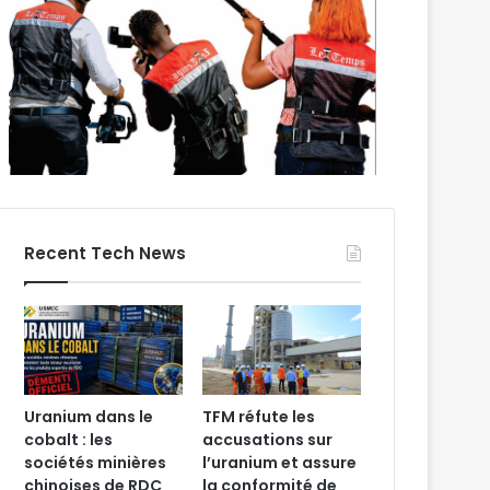
Recent Tech News
Uranium dans le
TFM réfute les
cobalt : les
accusations sur
sociétés minières
l’uranium et assure
chinoises de RDC
la conformité de