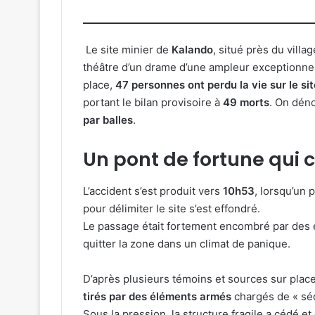
Le site minier de
Kalando
, situé près du villa
théâtre d’un drame d’une ampleur exceptionnel
place,
47 personnes ont perdu la vie sur le sit
portant le bilan provisoire à
49 morts
. On dé
par balles
.
Un pont de fortune qui 
L’accident s’est produit vers
10h53
, lorsqu’un 
pour délimiter le site s’est effondré.
Le passage était fortement encombré par des e
quitter la zone dans un climat de panique.
D’après plusieurs témoins et sources sur place
tirés par des éléments armés
chargés de « sécu
Sous la pression, la structure fragile a cédé e