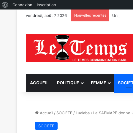
À
Connexion
Inscription
propos
vendredi, août 7 2026
Nouvelles récentes
de
WordPress
ACCUEIL
POLITIQUE
FEMME
SOCIE
Accueil
/
SOCIETE
/
Lualaba : Le SAEMAPE donne le 
SOCIETE