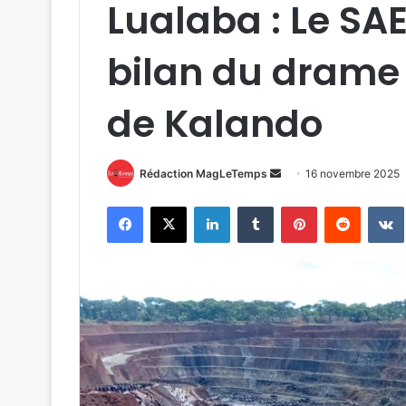
Lualaba : Le SA
bilan du drame s
de Kalando
Envoyer
Rédaction MagLeTemps
16 novembre 2025
un
Facebook
X
Linkedin
Tumblr
Pinterest
Reddit
courriel