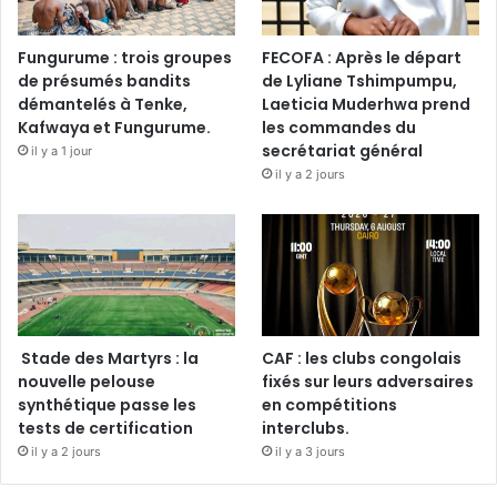
Fungurume : trois groupes
FECOFA : Après le départ
de présumés bandits
de Lyliane Tshimpumpu,
démantelés à Tenke,
Laeticia Muderhwa prend
Kafwaya et Fungurume.
les commandes du
secrétariat général
il y a 1 jour
il y a 2 jours
Stade des Martyrs : la
CAF : les clubs congolais
nouvelle pelouse
fixés sur leurs adversaires
synthétique passe les
en compétitions
tests de certification
interclubs.
il y a 2 jours
il y a 3 jours