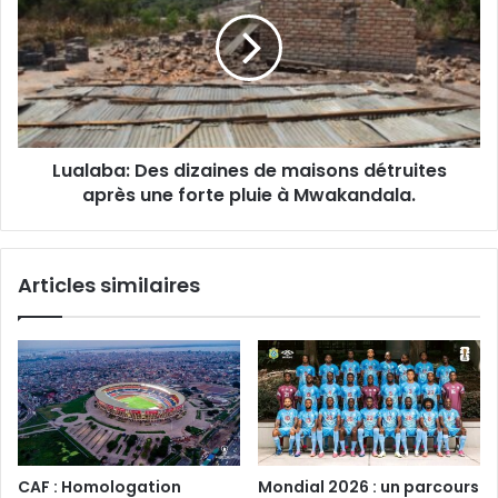
dizaines
de
maisons
détruites
après
une
forte
Lualaba: Des dizaines de maisons détruites
pluie
à
après une forte pluie à Mwakandala.
Mwakandala.
Articles similaires
CAF : Homologation
Mondial 2026 : un parcours