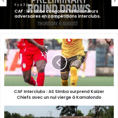
il y a 3 jours
CAF : les clubs congolais fixés sur leurs
adversaires en compétitions interclubs.
CAF
Interclubs
:
AS
Simba
surprend
Kaizer
Chiefs
avec
CAF Interclubs : AS Simba surprend Kaizer
un
nul
Chiefs avec un nul vierge à Kamalondo
vierge
à
Lualaba:
Kamalondo
Des