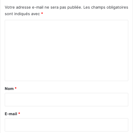
Votre adresse e-mail ne sera pas publiée.
Les champs obligatoires
sont indiqués avec
*
C
o
m
m
e
n
t
a
Nom
*
i
r
e
E-mail
*
*