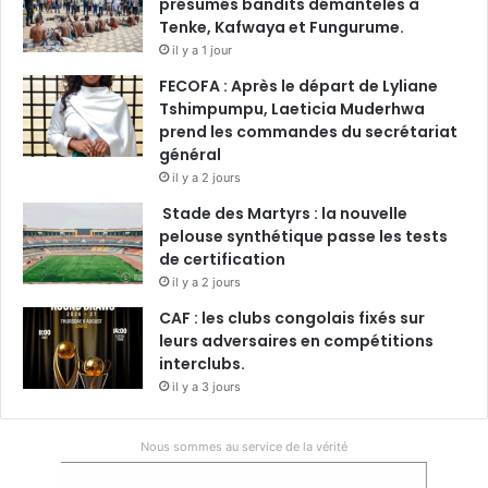
présumés bandits démantelés à
Tenke, Kafwaya et Fungurume.
il y a 1 jour
FECOFA : Après le départ de Lyliane
Tshimpumpu, Laeticia Muderhwa
prend les commandes du secrétariat
général
il y a 2 jours
Stade des Martyrs : la nouvelle
pelouse synthétique passe les tests
de certification
il y a 2 jours
CAF : les clubs congolais fixés sur
leurs adversaires en compétitions
interclubs.
il y a 3 jours
Nous sommes au service de la vérité