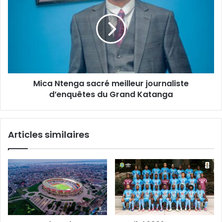
flambée
sacré
des
meilleur
prix
journaliste
d’enquêtes
du
Grand
Katanga
Mica Ntenga sacré meilleur journaliste
d’enquêtes du Grand Katanga
Articles similaires