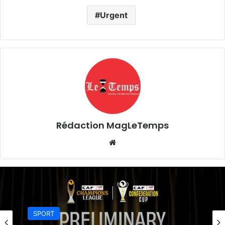
Urgent
Rédaction MagLeTemps
Website
SPORT
il y a 3 jours