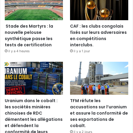
Stade des Martyrs : la
CAF : les clubs congolais
nouvelle pelouse
fixés sur leurs adversaires
synthétique passe les
en compétitions
tests de certification
interclubs.
il y a 4 heures
il y a 1 jour
Uranium dans le cobalt :
TFM réfute les
les sociétés minières
accusations sur l’uranium
chinoises de RDC
et assure la conformité de
démentent les allégations
ses exportations de
et défendent la
cobalt.
conformité de leurs
il y a 2 jours