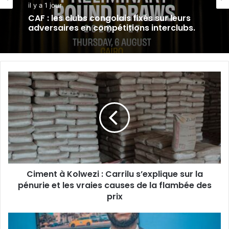
SPORT
Championnat national des jeunes : l’US
Cap-Vert lance sa campagne par une
il y a 1 jour
victoire convaincante (2-0) face à
Foudre Blanche.
Ciment
CAF : les clubs congolais fixés sur leurs
à
adversaires en compétitions interclubs.
Kolwezi
:
Carrilu
s’explique
sur
la
pénurie
Ciment à Kolwezi : Carrilu s’explique sur la
et
les
pénurie et les vraies causes de la flambée des
vraies
prix
causes
de
Mica
la
Ntenga