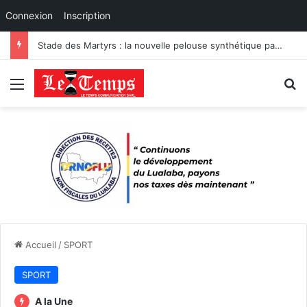
Connexion
Inscription
Stade des Martyrs : la nouvelle pelouse synthétique passe les tests de certification
Menu
R
Accueil
/
SPORT
SPORT
A la Une