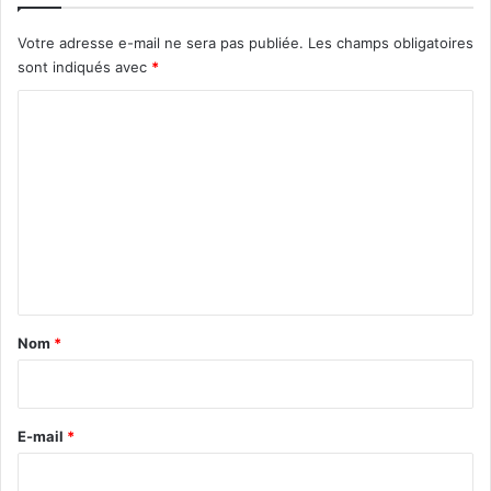
Votre adresse e-mail ne sera pas publiée.
Les champs obligatoires
sont indiqués avec
*
C
o
m
m
e
n
t
a
Nom
*
i
r
e
E-mail
*
*