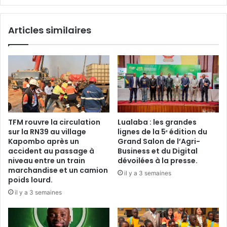
du
Gouverneur.
Articles similaires
TFM rouvre la circulation
Lualaba : les grandes
sur la RN39 au village
lignes de la 5ᵉ édition du
Kapombo après un
Grand Salon de l’Agri-
accident au passage à
Business et du Digital
niveau entre un train
dévoilées à la presse.
marchandise et un camion
il y a 3 semaines
poids lourd.
il y a 3 semaines