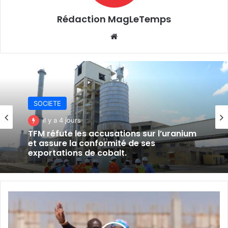
Rédaction MagLeTemps
Website
SOCIETE
il y a 4 jours
TFM réfute les accusations sur l’uranium
et assure la conformité de ses
exportations de cobalt.
LUALABA-
INFRASTRUCTURES
:
La