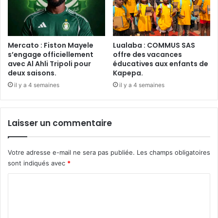
Mercato : Fiston Mayele
Lualaba : COMMUS SAS
s’engage officiellement
offre des vacances
avec Al Ahli Tripoli pour
éducatives aux enfants de
deux saisons.
Kapepa.
il y a 4 semaines
il y a 4 semaines
Laisser un commentaire
Votre adresse e-mail ne sera pas publiée.
Les champs obligatoires
sont indiqués avec
*
C
o
m