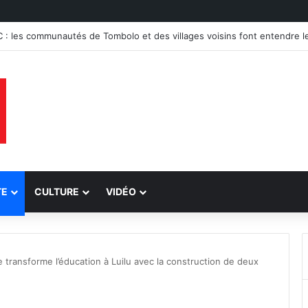
 : trois groupes de présumés bandits démantelés à Tenke, Kafwaya e
TE
CULTURE
VIDÉO
transforme l’éducation à Luilu avec la construction de deux