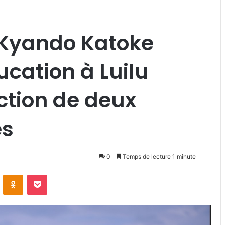
 Kyando Katoke
ucation à Luilu
ction de deux
es
0
Temps de lecture 1 minute
VKontakte
Odnoklassniki
Pocket