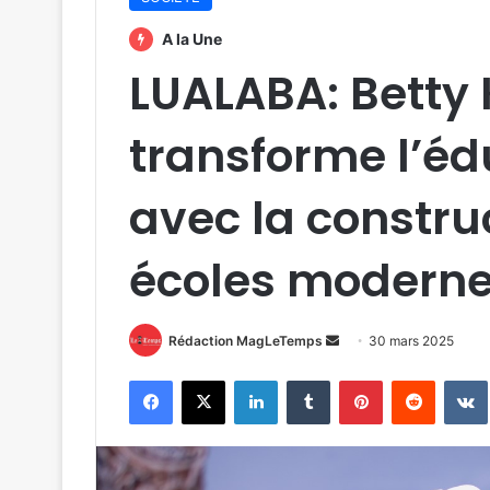
A la Une
LUALABA: Betty
transforme l’éd
avec la constru
écoles modern
Envoyer
Rédaction MagLeTemps
30 mars 2025
un
Facebook
X
Linkedin
Tumblr
Pinterest
Reddit
courriel