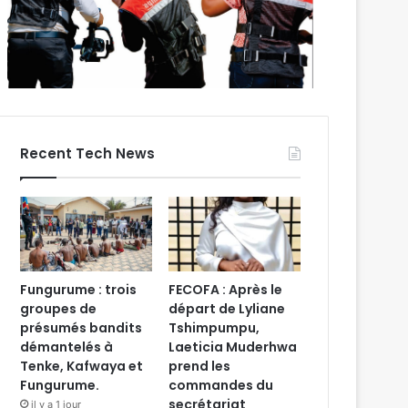
Recent Tech News
Fungurume : trois
FECOFA : Après le
groupes de
départ de Lyliane
présumés bandits
Tshimpumpu,
démantelés à
Laeticia Muderhwa
Tenke, Kafwaya et
prend les
Fungurume.
commandes du
secrétariat
il y a 1 jour