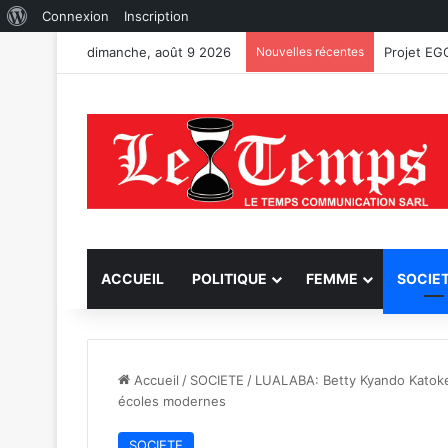
À
Connexion
Inscription
propos
dimanche, août 9 2026
Nouvelles récentes
Fungurume
de
WordPress
ACCUEIL
POLITIQUE
FEMME
SOCIE
Accueil
/
SOCIETE
/
LUALABA: Betty Kyando Katoke 
écoles modernes
SOCIETE