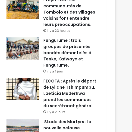
communautés de
Tombolo et des villages
voisins font entendre
leurs préoccupations.
il y a 23 heures
Fungurume : trois
groupes de présumés
bandits démantelés à
Tenke, Kafwaya et
Fungurume.
il y a 1 jour
FECOFA : Après le départ
de Lyliane Tshimpumpu,
Laeticia Muderhwa
prend les commandes
du secrétariat général
il y a 2 jours
Stade des Martyrs : la
nouvelle pelouse