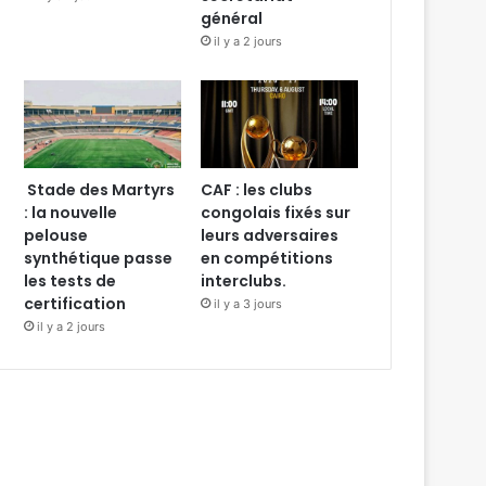
général
il y a 2 jours
Stade des Martyrs
CAF : les clubs
: la nouvelle
congolais fixés sur
pelouse
leurs adversaires
synthétique passe
en compétitions
les tests de
interclubs.
certification
il y a 3 jours
il y a 2 jours