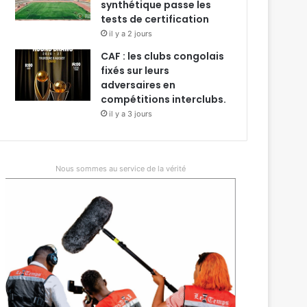
synthétique passe les
tests de certification
il y a 2 jours
CAF : les clubs congolais
fixés sur leurs
adversaires en
compétitions interclubs.
il y a 3 jours
Nous sommes au service de la vérité