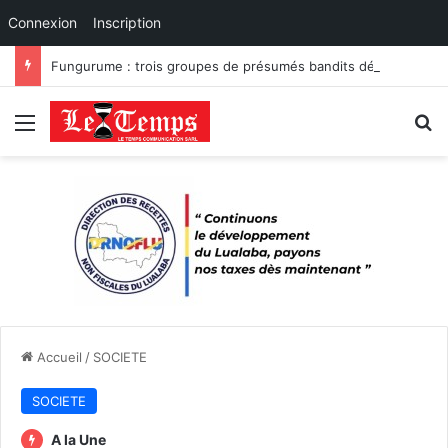
Connexion
Inscription
Fungurume : trois groupes de présumés bandits démantelés à Tenke, Kafwaya et Fungurume.
Menu
R
Accueil
/
SOCIETE
SOCIETE
A la Une