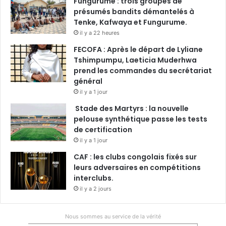
Fungurume : trois groupes de
présumés bandits démantelés à
Tenke, Kafwaya et Fungurume.
il y a 22 heures
FECOFA : Après le départ de Lyliane
Tshimpumpu, Laeticia Muderhwa
prend les commandes du secrétariat
général
il y a 1 jour
Stade des Martyrs : la nouvelle
pelouse synthétique passe les tests
de certification
il y a 1 jour
CAF : les clubs congolais fixés sur
leurs adversaires en compétitions
interclubs.
il y a 2 jours
Nous sommes au service de la vérité