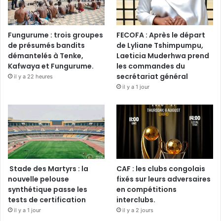
Fungurume : trois groupes
FECOFA : Après le départ
de présumés bandits
de Lyliane Tshimpumpu,
démantelés à Tenke,
Laeticia Muderhwa prend
Kafwaya et Fungurume.
les commandes du
secrétariat général
il y a 22 heures
il y a 1 jour
Stade des Martyrs : la
CAF : les clubs congolais
nouvelle pelouse
fixés sur leurs adversaires
synthétique passe les
en compétitions
tests de certification
interclubs.
il y a 1 jour
il y a 2 jours