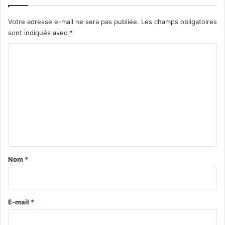
Votre adresse e-mail ne sera pas publiée.
Les champs obligatoires
sont indiqués avec
*
C
o
m
m
e
n
t
a
Nom
*
i
r
e
E-mail
*
*