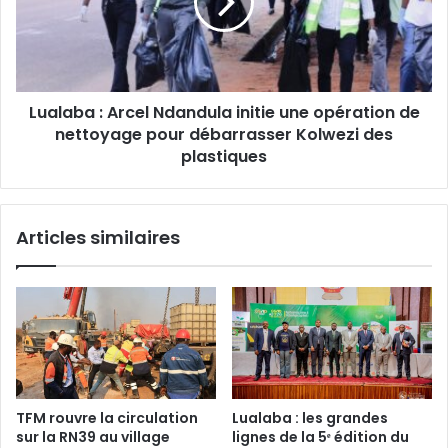
initie
une
opération
de
nettoyage
Lualaba : Arcel Ndandula initie une opération de
pour
débarrasser
nettoyage pour débarrasser Kolwezi des
Kolwezi
plastiques
des
plastiques
Articles similaires
TFM rouvre la circulation
Lualaba : les grandes
sur la RN39 au village
lignes de la 5ᵉ édition du