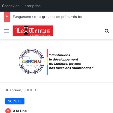
Connexion
Inscription
Fungurume : trois groupes de présumés bandits démantelés à Tenke, Kafwaya et Fungurume.
Menu
R
Accueil
/
SOCIETE
SOCIETE
A la Une