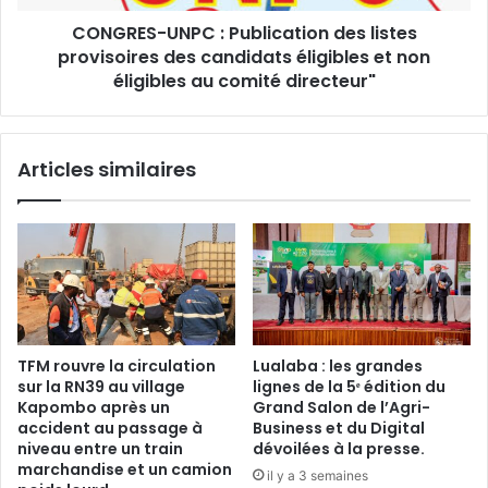
candidats
CONGRES-UNPC : Publication des listes
éligibles
et
provisoires des candidats éligibles et non
non
éligibles au comité directeur"
éligibles
au
comité
Articles similaires
directeur"
TFM rouvre la circulation
Lualaba : les grandes
sur la RN39 au village
lignes de la 5ᵉ édition du
Kapombo après un
Grand Salon de l’Agri-
accident au passage à
Business et du Digital
niveau entre un train
dévoilées à la presse.
marchandise et un camion
il y a 3 semaines