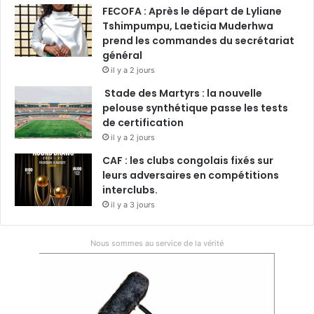
FECOFA : Après le départ de Lyliane
Tshimpumpu, Laeticia Muderhwa
prend les commandes du secrétariat
général
il y a 2 jours
Stade des Martyrs : la nouvelle
pelouse synthétique passe les tests
de certification
il y a 2 jours
CAF : les clubs congolais fixés sur
leurs adversaires en compétitions
interclubs.
il y a 3 jours
Nous sommes au service de la vérité