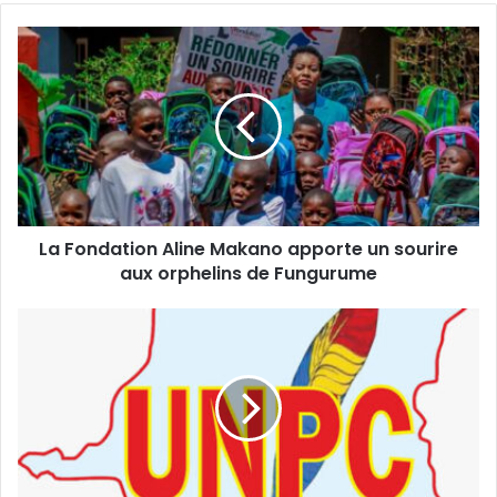
La
Fondation
Aline
Makano
apporte
un
sourire
aux
orphelins
La Fondation Aline Makano apporte un sourire
de
Fungurume
aux orphelins de Fungurume
CONGRES-
UNPC
:
Publication
des
listes
provisoires
des