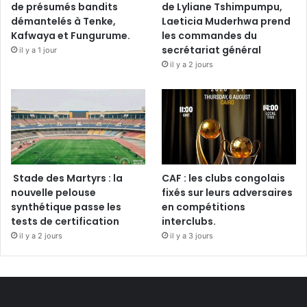
de présumés bandits
de Lyliane Tshimpumpu,
démantelés à Tenke,
Laeticia Muderhwa prend
Kafwaya et Fungurume.
les commandes du
secrétariat général
il y a 1 jour
il y a 2 jours
Stade des Martyrs : la
CAF : les clubs congolais
nouvelle pelouse
fixés sur leurs adversaires
synthétique passe les
en compétitions
tests de certification
interclubs.
il y a 2 jours
il y a 3 jours