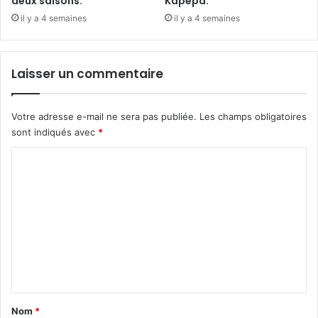
deux saisons.
Kapepa.
il y a 4 semaines
il y a 4 semaines
Laisser un commentaire
Votre adresse e-mail ne sera pas publiée.
Les champs obligatoires
sont indiqués avec
*
C
o
m
m
e
n
t
a
Nom
*