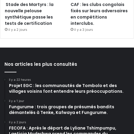
Stade des Martyrs : la
CAF : les clubs congolais
nouvelle pelouse
fixés sur leurs adversaires
synthétique passe les
en compétitions
tests de certification
interclubs.
il y a 2 jours
il y a 3 jours
Nos articles les plus consultés
il y a 22 heures
Projet EGC : les communautés de Tombolo et des
villages voisins font entendre leurs préoccupations.
il y a 1 jour
Fungurume : trois groupes de présumés bandits
démantelés à Tenke, Kafwaya et Fungurume.
il y a 2 jours
FECOFA : Après le départ de Lyliane Tshimpumpu,
Laeticia Muderhwa prend les commandes du