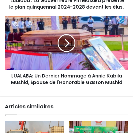
Lualaba : La Gouverneure Fifi Masuka présente
2024-
le plan quinquennal 2024-2028 devant les élus.
2028
devant
LUALABA:
les
Un
élus.
Dernier
Hommage
à
Annie
Kabila
Mushid,
Épouse
LUALABA: Un Dernier Hommage à Annie Kabila
de
l'Honorable
Mushid, Épouse de l'Honorable Gaston Mushid
Gaston
Mushid
Articles similaires