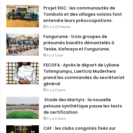
Projet EGC : les communautés de
Tombolo et des villages voisins font
entendre leurs préoccupations.
il y a 22 heures
Fungurume : trois groupes de
présumés bandits démantelés à
Tenke, Kafwaya et Fungurume.
il y a 1 jour
FECOFA : Après le départ de Lyliane
Tshimpumpu, Laeticia Muderhwa
prend les commandes du secrétariat
général
il y a 2 jours
Stade des Martyrs : la nouvelle
pelouse synthétique passe les tests
de certification
il y a 2 jours
CAF : les clubs congolais fixés sur