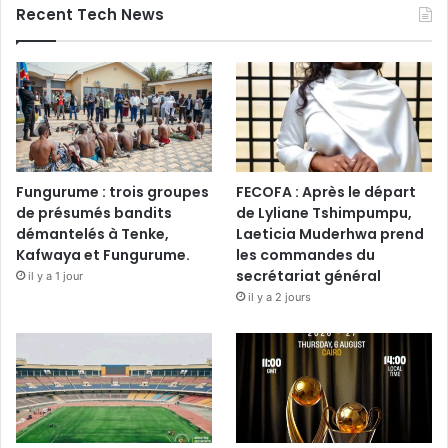
Recent Tech News
Fungurume : trois groupes
FECOFA : Après le départ
de présumés bandits
de Lyliane Tshimpumpu,
démantelés à Tenke,
Laeticia Muderhwa prend
Kafwaya et Fungurume.
les commandes du
secrétariat général
il y a 1 jour
il y a 2 jours