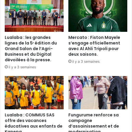
Lualaba : les grandes
Mercato : Fiston Mayele
lignes de la 5ᵉ édition du
s’engage officiellement
Grand Salon de l’Agri-
avec Al Ahli Tripoli pour
Business et du Digital
deux saisons.
dévoilées à la presse.
il y a 3 semaines
il y a 3 semaines
Lualaba : COMMUS SAS
Fungurume renforce sa
offre des vacances
campagne
éducatives aux enfants de
d’assainissement et de
Kapepa.
modernisation.