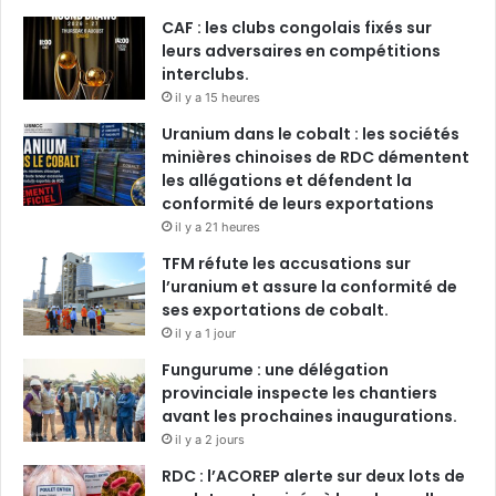
CAF : les clubs congolais fixés sur
leurs adversaires en compétitions
interclubs.
il y a 15 heures
Uranium dans le cobalt : les sociétés
minières chinoises de RDC démentent
les allégations et défendent la
conformité de leurs exportations
il y a 21 heures
TFM réfute les accusations sur
l’uranium et assure la conformité de
ses exportations de cobalt.
il y a 1 jour
Fungurume : une délégation
provinciale inspecte les chantiers
avant les prochaines inaugurations.
il y a 2 jours
RDC : l’ACOREP alerte sur deux lots de