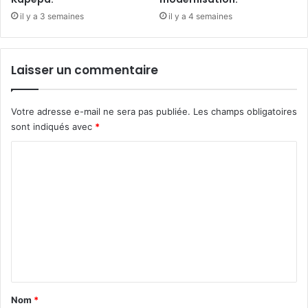
il y a 3 semaines
il y a 4 semaines
Laisser un commentaire
Votre adresse e-mail ne sera pas publiée.
Les champs obligatoires
sont indiqués avec
*
C
o
m
m
e
n
t
a
Nom
*