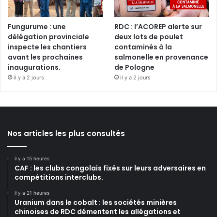
Fungurume : une
RDC : l’ACOREP alerte sur
délégation provinciale
deux lots de poulet
inspecte les chantiers
contaminés à la
avant les prochaines
salmonelle en provenance
inaugurations.
de Pologne
il y a 2 jours
il y a 2 jours
Nos articles les plus consultés
il y a 15 heures
CAF : les clubs congolais fixés sur leurs adversaires en
compétitions interclubs.
il y a 21 heures
Uranium dans le cobalt : les sociétés minières
chinoises de RDC démentent les allégations et