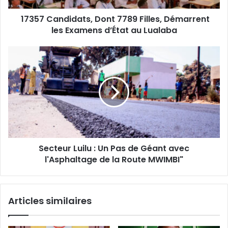
d’État
17357 Candidats, Dont 7789 Filles, Démarrent
au
Lualaba
les Examens d’État au Lualaba
Secteur
Luilu :
Un
Pas
de
Géant
avec
l'Asphaltage
de
Secteur Luilu : Un Pas de Géant avec
la
Route
l'Asphaltage de la Route MWIMBI"
MWIMBI"
Articles similaires