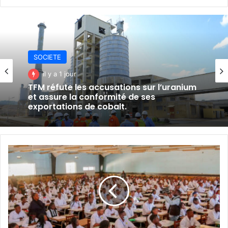
SOCIETE
il y a 1 jour
TFM réfute les accusations sur l’uranium
et assure la conformité de ses
exportations de cobalt.
17357
Candidats,
Dont
7789
Filles,
Démarrent
les
Examens