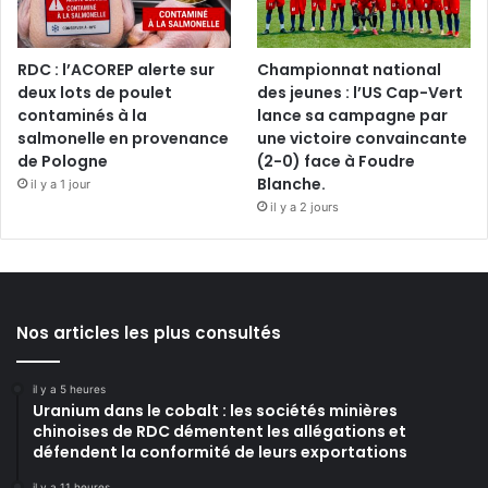
RDC : l’ACOREP alerte sur
Championnat national
deux lots de poulet
des jeunes : l’US Cap-Vert
contaminés à la
lance sa campagne par
salmonelle en provenance
une victoire convaincante
de Pologne
(2-0) face à Foudre
Blanche.
il y a 1 jour
il y a 2 jours
Nos articles les plus consultés
il y a 5 heures
Uranium dans le cobalt : les sociétés minières
chinoises de RDC démentent les allégations et
défendent la conformité de leurs exportations
il y a 11 heures