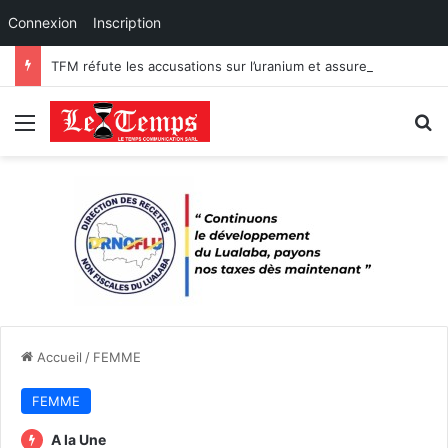
Connexion
Inscription
TFM réfute les accusations sur l’uranium et assure la conformité de ses exportations de cobalt.
Menu
R
Accueil
/
FEMME
FEMME
A la Une