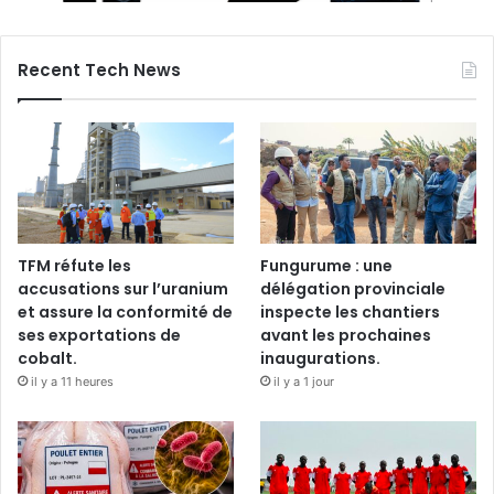
Recent Tech News
TFM réfute les
Fungurume : une
accusations sur l’uranium
délégation provinciale
et assure la conformité de
inspecte les chantiers
ses exportations de
avant les prochaines
cobalt.
inaugurations.
il y a 11 heures
il y a 1 jour