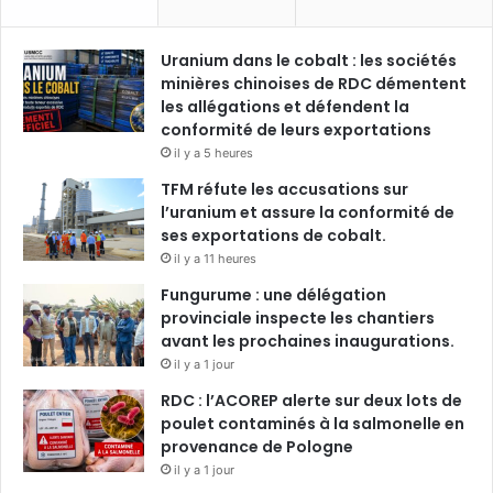
Uranium dans le cobalt : les sociétés
minières chinoises de RDC démentent
les allégations et défendent la
conformité de leurs exportations
il y a 5 heures
TFM réfute les accusations sur
l’uranium et assure la conformité de
ses exportations de cobalt.
il y a 11 heures
Fungurume : une délégation
provinciale inspecte les chantiers
avant les prochaines inaugurations.
il y a 1 jour
RDC : l’ACOREP alerte sur deux lots de
poulet contaminés à la salmonelle en
provenance de Pologne
il y a 1 jour