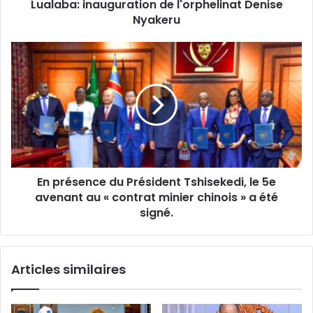
Lualaba: inauguration de l'orphelinat Denise
Nyakeru
En
présence
du
Président
Tshisekedi,
le
5e
avenant
au
En présence du Président Tshisekedi, le 5e
«
contrat
avenant au « contrat minier chinois » a été
minier
signé.
chinois
»
a
Articles similaires
été
signé.