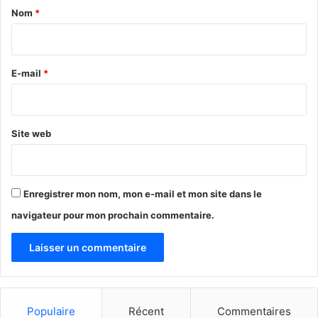
a
Nom
*
i
r
e
E-mail
*
*
Site web
Enregistrer mon nom, mon e-mail et mon site dans le
navigateur pour mon prochain commentaire.
Populaire
Récent
Commentaires