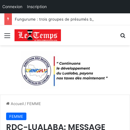
Connexion
Inscription
Fungurume : trois groupes de présumés bandits démantelés à Tenke, Kafwaya et Fungurume.
Menu
R
Accueil
/
FEMME
FEMME
RDC-LUALABA: MESSAGE