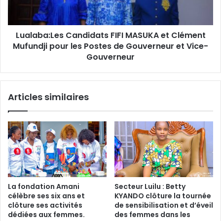
Mufundji
pour
les
Lualaba:Les Candidats FIFI MASUKA et Clément
Postes
de
Mufundji pour les Postes de Gouverneur et Vice-
Gouverneur
Gouverneur
et
Vice-
Gouverneur
Articles similaires
La fondation Amani
Secteur Luilu : Betty
célèbre ses six ans et
KYANDO clôture la tournée
clôture ses activités
de sensibilisation et d’éveil
dédiées aux femmes.
des femmes dans les