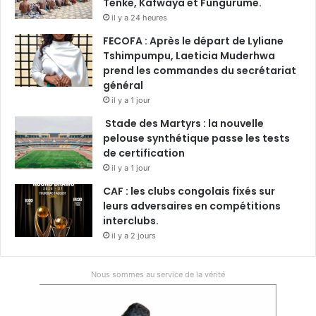
Tenke, Kafwaya et Fungurume.
il y a 24 heures
FECOFA : Après le départ de Lyliane
Tshimpumpu, Laeticia Muderhwa
prend les commandes du secrétariat
général
il y a 1 jour
Stade des Martyrs : la nouvelle
pelouse synthétique passe les tests
de certification
il y a 1 jour
CAF : les clubs congolais fixés sur
leurs adversaires en compétitions
interclubs.
il y a 2 jours
Nous sommes au service de la vérité