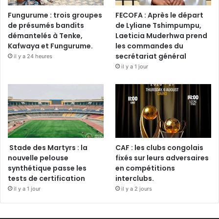
Fungurume : trois groupes
FECOFA : Après le départ
de présumés bandits
de Lyliane Tshimpumpu,
démantelés à Tenke,
Laeticia Muderhwa prend
Kafwaya et Fungurume.
les commandes du
secrétariat général
il y a 24 heures
il y a 1 jour
Stade des Martyrs : la
CAF : les clubs congolais
nouvelle pelouse
fixés sur leurs adversaires
synthétique passe les
en compétitions
tests de certification
interclubs.
il y a 1 jour
il y a 2 jours