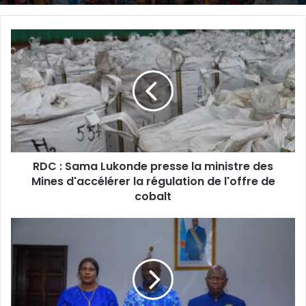
RDC
:
Sama
Lukonde
presse
la
ministre
des
Mines
RDC : Sama Lukonde presse la ministre des
d'accélérer
la
Mines d'accélérer la régulation de l'offre de
régulation
cobalt
de
l'offre
Lualaba:Les
de
Candidats
cobalt
FIFI
MASUKA
et
Clément