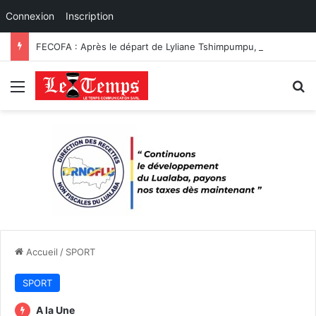
Connexion
Inscription
FECOFA : Après le départ de Lyliane Tshimpumpu, Laeticia Muderhwa prend les commandes du secrétariat général
Menu
R
Accueil
/
SPORT
SPORT
A la Une