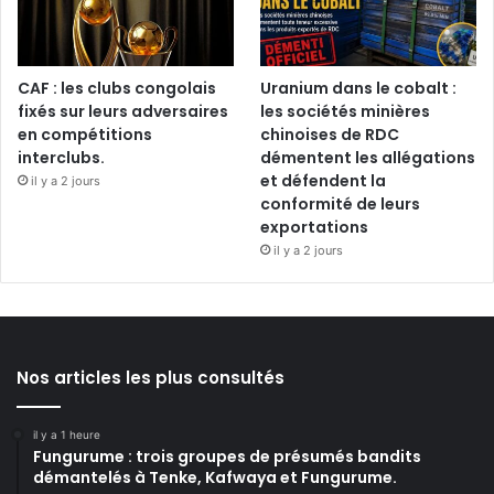
CAF : les clubs congolais
Uranium dans le cobalt :
fixés sur leurs adversaires
les sociétés minières
en compétitions
chinoises de RDC
interclubs.
démentent les allégations
et défendent la
il y a 2 jours
conformité de leurs
exportations
il y a 2 jours
Nos articles les plus consultés
il y a 1 heure
Fungurume : trois groupes de présumés bandits
démantelés à Tenke, Kafwaya et Fungurume.