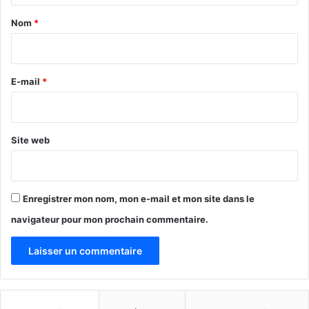
a
Nom
*
i
r
e
E-mail
*
*
Site web
Enregistrer mon nom, mon e-mail et mon site dans le
navigateur pour mon prochain commentaire.