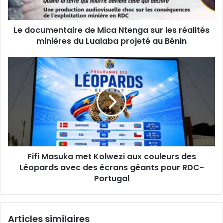
réalités
minières
Le documentaire de Mica Ntenga sur les réalités
du
Lualaba
minières du Lualaba projeté au Bénin
projeté
au
Fifi
Bénin
Masuka
met
Kolwezi
aux
couleurs
des
Léopards
avec
Fifi Masuka met Kolwezi aux couleurs des
des
écrans
Léopards avec des écrans géants pour RDC-
géants
Portugal
pour
RDC-
Portugal
Articles similaires