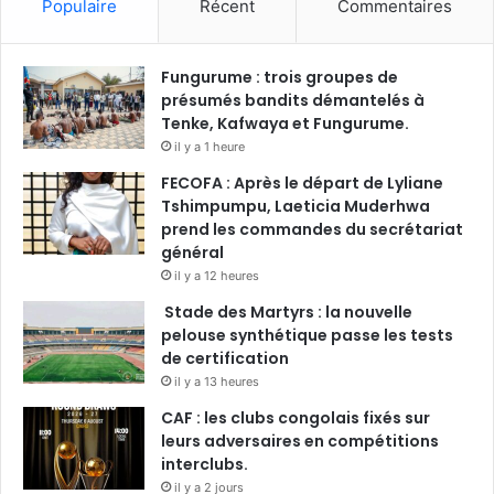
Populaire
Récent
Commentaires
Fungurume : trois groupes de
présumés bandits démantelés à
Tenke, Kafwaya et Fungurume.
il y a 1 heure
FECOFA : Après le départ de Lyliane
Tshimpumpu, Laeticia Muderhwa
prend les commandes du secrétariat
général
il y a 12 heures
Stade des Martyrs : la nouvelle
pelouse synthétique passe les tests
de certification
il y a 13 heures
CAF : les clubs congolais fixés sur
leurs adversaires en compétitions
interclubs.
il y a 2 jours