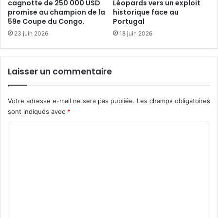
cagnotte de 250 000 USD
Léopards vers un exploit
promise au champion de la
historique face au
59e Coupe du Congo.
Portugal
23 juin 2026
18 juin 2026
Laisser un commentaire
Votre adresse e-mail ne sera pas publiée.
Les champs obligatoires
sont indiqués avec
*
C
o
m
m
e
n
t