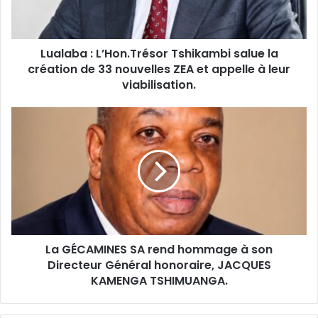
création
de
33
Lualaba : L’Hon.Trésor Tshikambi salue la
nouvelles
ZEA
création de 33 nouvelles ZEA et appelle à leur
et
viabilisation.
appelle
à
La
leur
GÉCAMINES
viabilisation.
SA
rend
hommage
à
son
Directeur
Général
La GÉCAMINES SA rend hommage à son
honoraire,
JACQUES
Directeur Général honoraire, JACQUES
KAMENGA
KAMENGA TSHIMUANGA.
TSHIMUANGA.