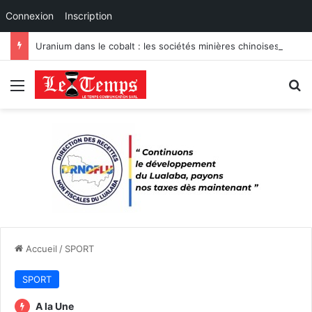
Connexion
Inscription
Uranium dans le cobalt : les sociétés minières chinoises de RDC démentent les allégations et défendent la conformité de leurs exportations
Menu
R
Accueil
/
SPORT
SPORT
A la Une