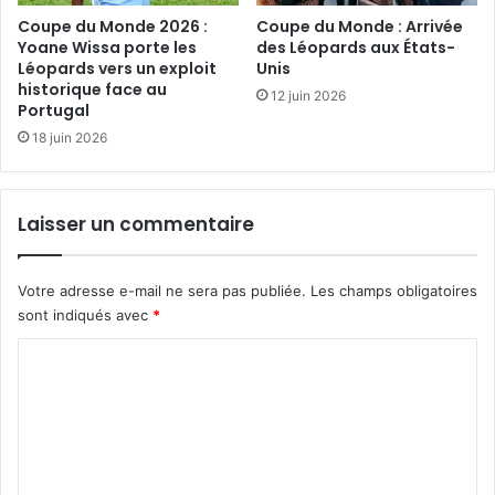
Coupe du Monde 2026 :
Coupe du Monde : Arrivée
Yoane Wissa porte les
des Léopards aux États-
Léopards vers un exploit
Unis
historique face au
12 juin 2026
Portugal
18 juin 2026
Laisser un commentaire
Votre adresse e-mail ne sera pas publiée.
Les champs obligatoires
sont indiqués avec
*
C
o
m
m
e