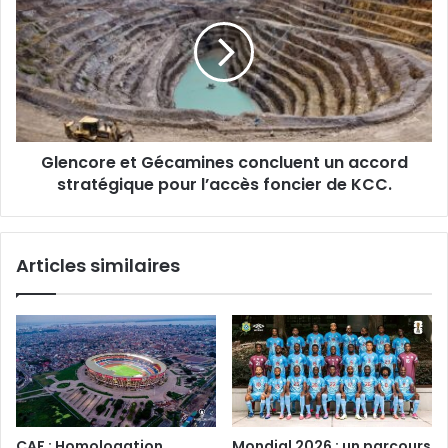
Gécamines
concluent
un
accord
stratégique
pour
l’accès
Glencore et Gécamines concluent un accord
foncier
de
stratégique pour l’accès foncier de KCC.
KCC.
Articles similaires
CAF : Homologation
Mondial 2026 : un parcours