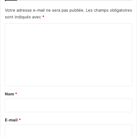
Votre adresse e-mail ne sera pas publiée.
Les champs obligatoires
sont indiqués avec
*
C
o
m
m
e
n
t
a
Nom
*
i
r
e
E-mail
*
*