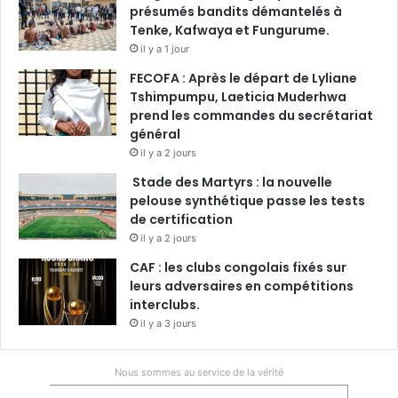
présumés bandits démantelés à
Tenke, Kafwaya et Fungurume.
il y a 1 jour
FECOFA : Après le départ de Lyliane
Tshimpumpu, Laeticia Muderhwa
prend les commandes du secrétariat
général
il y a 2 jours
Stade des Martyrs : la nouvelle
pelouse synthétique passe les tests
de certification
il y a 2 jours
CAF : les clubs congolais fixés sur
leurs adversaires en compétitions
interclubs.
il y a 3 jours
Nous sommes au service de la vérité