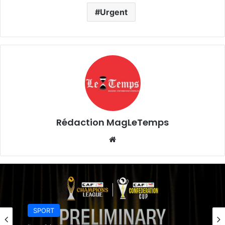
Urgent
Rédaction MagLeTemps
Website
SPORT
SPORT