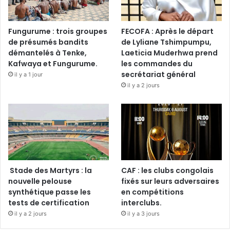
Fungurume : trois groupes
FECOFA : Après le départ
de présumés bandits
de Lyliane Tshimpumpu,
démantelés à Tenke,
Laeticia Muderhwa prend
Kafwaya et Fungurume.
les commandes du
secrétariat général
il y a 1 jour
il y a 2 jours
Stade des Martyrs : la
CAF : les clubs congolais
nouvelle pelouse
fixés sur leurs adversaires
synthétique passe les
en compétitions
tests de certification
interclubs.
il y a 2 jours
il y a 3 jours