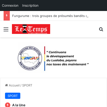
Connexion
Inscription
Fungurume : trois groupes de présumés bandits démantelés à Tenke, Kafwaya et Fungurume.
Menu
R
Accueil
/
SPORT
SPORT
A la Une