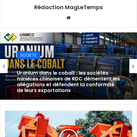
Rédaction MagLeTemps
Website
SOCIETE
SOCIETE
il y a 2 jours
il y a 2 jours
TFM réfute les accusations sur l’uranium
et assure la conformité de ses
Uranium dans le cobalt : les sociétés
exportations de cobalt.
minières chinoises de RDC démentent les
allégations et défendent la conformité
Secteur
de leurs exportations
Luilu
:
De