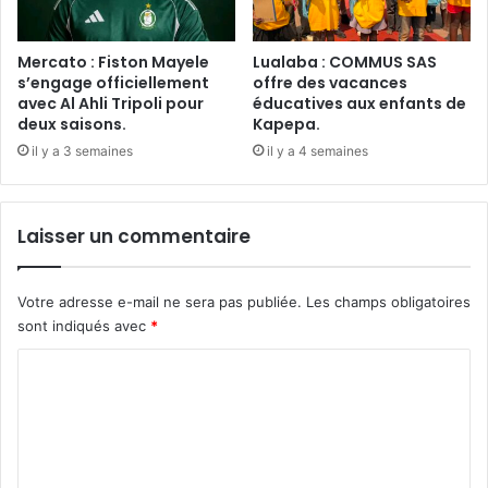
Mercato : Fiston Mayele
Lualaba : COMMUS SAS
s’engage officiellement
offre des vacances
avec Al Ahli Tripoli pour
éducatives aux enfants de
deux saisons.
Kapepa.
il y a 3 semaines
il y a 4 semaines
Laisser un commentaire
Votre adresse e-mail ne sera pas publiée.
Les champs obligatoires
sont indiqués avec
*
C
o
m
m