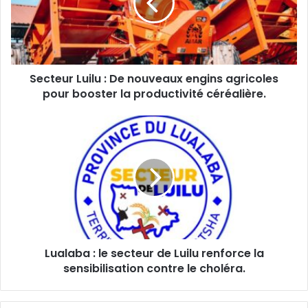
nouveaux
engins
agricoles
pour
booster
Secteur Luilu : De nouveaux engins agricoles
la
productivité
pour booster la productivité céréalière.
céréalière.
Lualaba
:
le
secteur
de
Luilu
renforce
la
sensibilisation
Lualaba : le secteur de Luilu renforce la
contre
le
sensibilisation contre le choléra.
choléra.