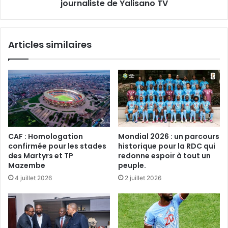
dernier
journaliste de Yalisano TV
hommage
au
journaliste
Articles similaires
de
Yalisano
TV
CAF : Homologation
Mondial 2026 : un parcours
confirmée pour les stades
historique pour la RDC qui
des Martyrs et TP
redonne espoir à tout un
Mazembe
peuple.
4 juillet 2026
2 juillet 2026