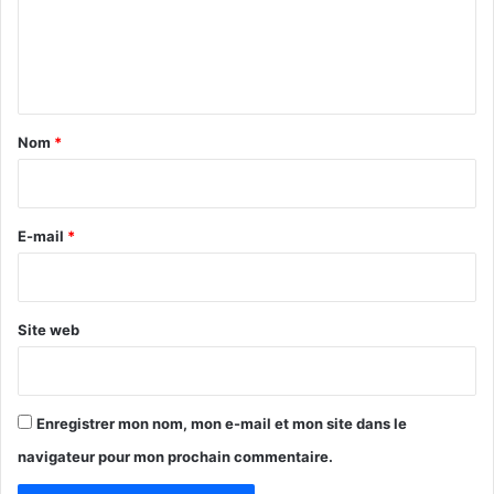
m
e
n
t
a
Nom
*
i
r
e
E-mail
*
*
Site web
Enregistrer mon nom, mon e-mail et mon site dans le
navigateur pour mon prochain commentaire.