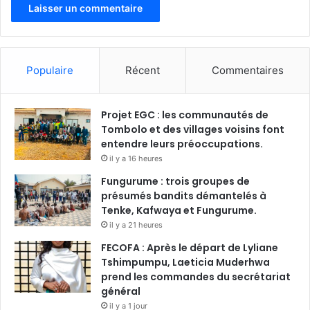
Populaire
Récent
Commentaires
Projet EGC : les communautés de
Tombolo et des villages voisins font
entendre leurs préoccupations.
il y a 16 heures
Fungurume : trois groupes de
présumés bandits démantelés à
Tenke, Kafwaya et Fungurume.
il y a 21 heures
FECOFA : Après le départ de Lyliane
Tshimpumpu, Laeticia Muderhwa
prend les commandes du secrétariat
général
il y a 1 jour