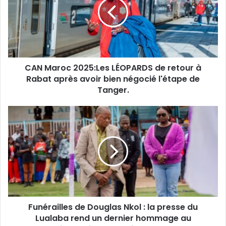
LÉOPARDS
de
retour
à
Rabat
après
CAN Maroc 2025:Les LÉOPARDS de retour à
avoir
bien
Rabat après avoir bien négocié l'étape de
négocié
Tanger.
l'étape
de
Funérailles
Tanger.
de
Douglas
Nkol
:
la
presse
du
Lualaba
Funérailles de Douglas Nkol : la presse du
rend
un
Lualaba rend un dernier hommage au