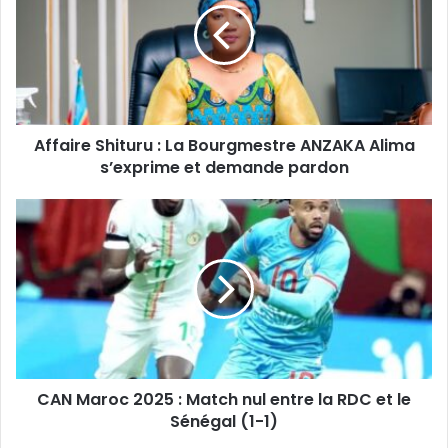
La
Bourgmestre
ANZAKA
Alima
s’exprime
et
Affaire Shituru : La Bourgmestre ANZAKA Alima
demande
pardon
s’exprime et demande pardon
CAN
Maroc
2025
:
Match
nul
entre
la
RDC
CAN Maroc 2025 : Match nul entre la RDC et le
et
le
Sénégal (1-1)
Sénégal