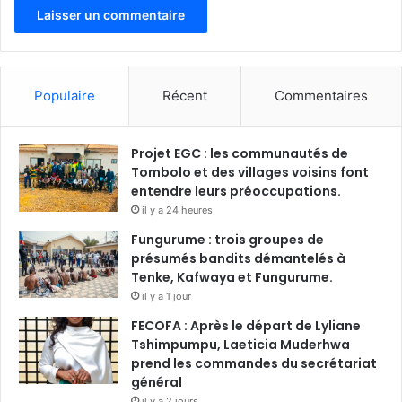
Populaire
Récent
Commentaires
Projet EGC : les communautés de
Tombolo et des villages voisins font
entendre leurs préoccupations.
il y a 24 heures
Fungurume : trois groupes de
présumés bandits démantelés à
Tenke, Kafwaya et Fungurume.
il y a 1 jour
FECOFA : Après le départ de Lyliane
Tshimpumpu, Laeticia Muderhwa
prend les commandes du secrétariat
général
il y a 2 jours