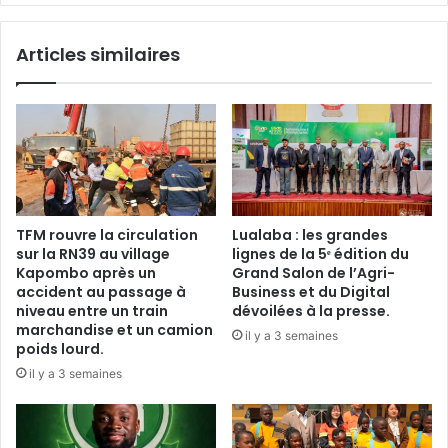
(1-
1)
Articles similaires
TFM rouvre la circulation
Lualaba : les grandes
sur la RN39 au village
lignes de la 5ᵉ édition du
Kapombo après un
Grand Salon de l’Agri-
accident au passage à
Business et du Digital
niveau entre un train
dévoilées à la presse.
marchandise et un camion
il y a 3 semaines
poids lourd.
il y a 3 semaines