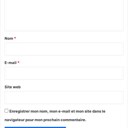
m
e
n
t
a
Nom
*
i
r
e
E-mail
*
*
Site web
Enregistrer mon nom, mon e-mail et mon site dans le
navigateur pour mon prochain commentaire.