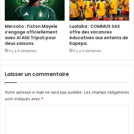
Mercato : Fiston Mayele
Lualaba : COMMUS SAS
s’engage officiellement
offre des vacances
avec Al Ahli Tripoli pour
éducatives aux enfants de
deux saisons.
Kapepa.
il y a 4 semaines
il y a 4 semaines
Laisser un commentaire
Votre adresse e-mail ne sera pas publiée.
Les champs obligatoires
sont indiqués avec
*
C
o
m