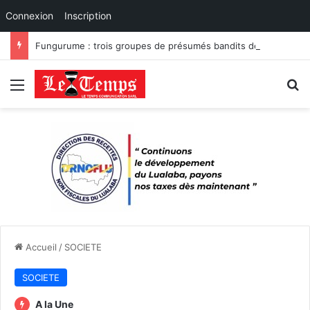
Connexion
Inscription
Fungurume : trois groupes de présumés bandits démantelés à Tenke, Kafwaya et Fungurume.
Menu
R
Accueil
/
SOCIETE
SOCIETE
A la Une