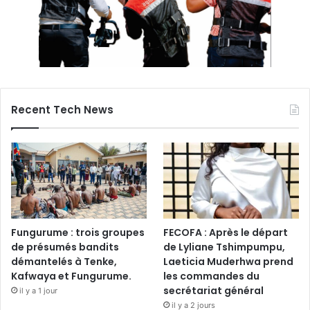
Recent Tech News
Fungurume : trois groupes
FECOFA : Après le départ
de présumés bandits
de Lyliane Tshimpumpu,
démantelés à Tenke,
Laeticia Muderhwa prend
Kafwaya et Fungurume.
les commandes du
secrétariat général
il y a 1 jour
il y a 2 jours