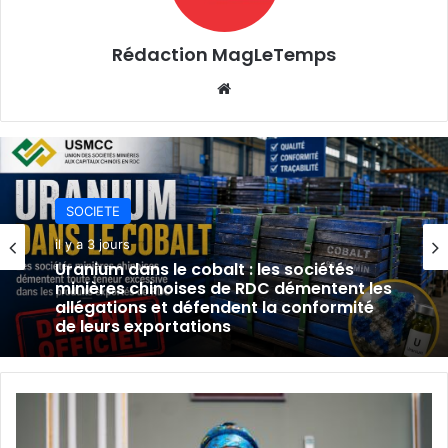
Rédaction MagLeTemps
Website
SOCIETE
SOCIETE
il y a 3 jours
il y a 3 jours
Uranium dans le cobalt : les sociétés
minières chinoises de RDC démentent les
allégations et défendent la conformité
de leurs exportations
TFM réfute les accusations sur l’uranium
et assure la conformité de ses
Affaire
exportations de cobalt.
Shituru
: