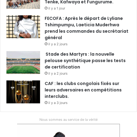
Tenke, Kafwaya et Fungurume.
il y a 1 jour
FECOFA : Après le départ de Lyliane
Tshimpumpu, Laeticia Muderhwa
prend les commandes du secrétariat
général
il y a 2 jours
Stade des Martyrs : la nouvelle
pelouse synthétique passe les tests
de certification
il y a 2 jours
CAF : les clubs congolais fixés sur
leurs adversaires en compétitions
interclubs.
il y a 3 jours
Nous sommes au service de la vérité