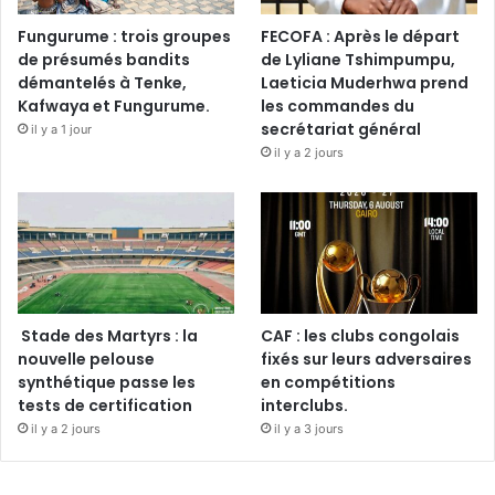
Fungurume : trois groupes
FECOFA : Après le départ
de présumés bandits
de Lyliane Tshimpumpu,
démantelés à Tenke,
Laeticia Muderhwa prend
Kafwaya et Fungurume.
les commandes du
secrétariat général
il y a 1 jour
il y a 2 jours
Stade des Martyrs : la
CAF : les clubs congolais
nouvelle pelouse
fixés sur leurs adversaires
synthétique passe les
en compétitions
tests de certification
interclubs.
il y a 2 jours
il y a 3 jours