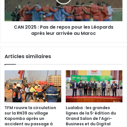
repos
pour
les
Léopards
CAN 2025 : Pas de repos pour les Léopards
après
leur
après leur arrivée au Maroc
arrivée
au
Maroc
Articles similaires
TFM rouvre la circulation
Lualaba : les grandes
sur la RN39 au village
lignes de la 5ᵉ édition du
Kapombo après un
Grand Salon de l’Agri-
accident au passage à
Business et du Digital