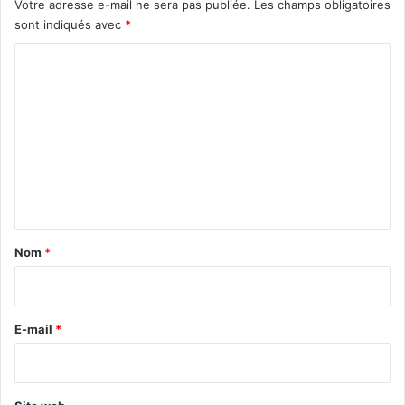
Votre adresse e-mail ne sera pas publiée.
Les champs obligatoires
sont indiqués avec
*
C
o
m
m
e
n
t
a
Nom
*
i
r
e
E-mail
*
*