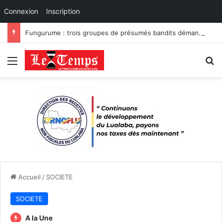
Connexion
Inscription
Fungurume : trois groupes de présumés bandits démantelés à Tenke, Kafwaya et Fungurume.
Menu
R
Accueil
/
SOCIETE
SOCIETE
A la Une