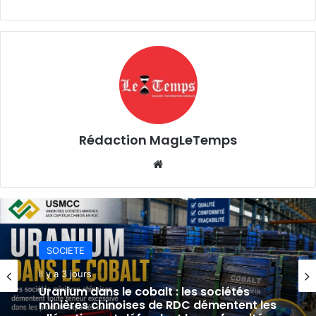
Rédaction MagLeTemps
Website
SOCIETE
SOCIETE
il y a 3 jours
il y a 3 jours
TFM réfute les accusations sur l’uranium