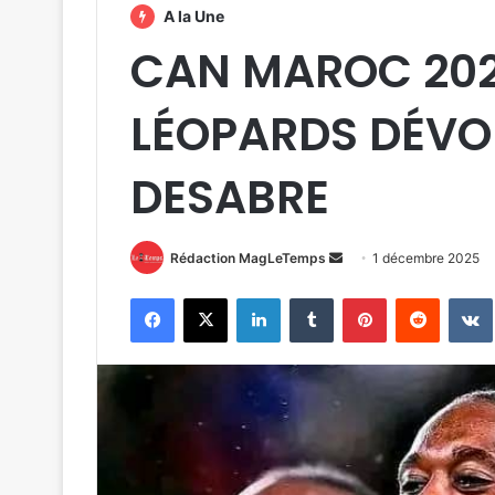
A la Une
CAN MAROC 2025 
LÉOPARDS DÉVOI
DESABRE
Envoyer
Rédaction MagLeTemps
1 décembre 2025
un
Facebook
X
Linkedin
Tumblr
Pinterest
Reddit
courriel