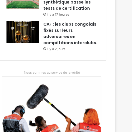
synthétique passe les
tests de certification
il y a 17 heures
CAF : les clubs congolais
fixés sur leurs
adversaires en
compétitions interclubs.
il y a 2 jours
Nous sommes au service de la vérité