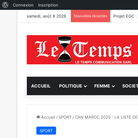
À
Connexion
Inscription
propos
samedi, août 8 2026
Nouvelles récentes
Fungurume :
de
WordPress
ACCUEIL
POLITIQUE
FEMME
SOCIE
Accueil
/
SPORT
/
CAN MAROC 2025 : LA LISTE D
SPORT