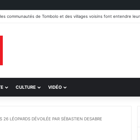
 trois groupes de présumés bandits démantelés à Tenke, Kafwaya et 
TE
CULTURE
VIDÉO
ES 26 LÉOPARDS DÉVOILÉE PAR SÉBASTIEN DESABRE