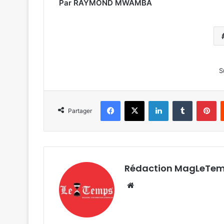
Par RAYMOND MWAMBA
S
Facebook
X
Linkedin
Tumblr
Pi
Partager
Rédaction MagLeTe
Website