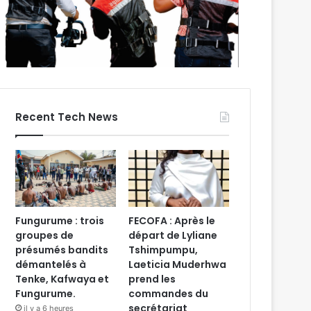
Recent Tech News
Fungurume : trois
FECOFA : Après le
groupes de
départ de Lyliane
présumés bandits
Tshimpumpu,
démantelés à
Laeticia Muderhwa
Tenke, Kafwaya et
prend les
Fungurume.
commandes du
secrétariat
il y a 6 heures