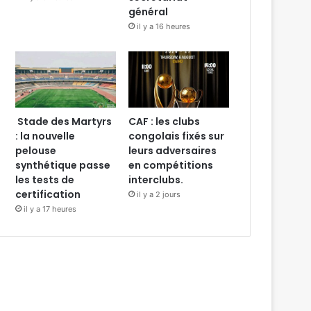
général
il y a 16 heures
Stade des Martyrs
CAF : les clubs
: la nouvelle
congolais fixés sur
pelouse
leurs adversaires
synthétique passe
en compétitions
les tests de
interclubs.
certification
il y a 2 jours
il y a 17 heures