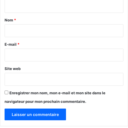
n
t
a
Nom
*
i
r
e
E-mail
*
*
Site web
Enregistrer mon nom, mon e-mail et mon site dans le
navigateur pour mon prochain commentaire.