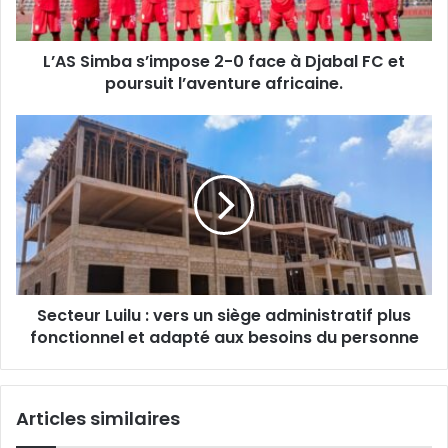
Djabal
FC
L’AS Simba s’impose 2-0 face à Djabal FC et
et
poursuit
poursuit l’aventure africaine.
l’aventure
africaine.
Secteur
Luilu
:
vers
un
siège
administratif
plus
fonctionnel
Secteur Luilu : vers un siège administratif plus
et
adapté
fonctionnel et adapté aux besoins du personne
aux
besoins
du
Articles similaires
personne