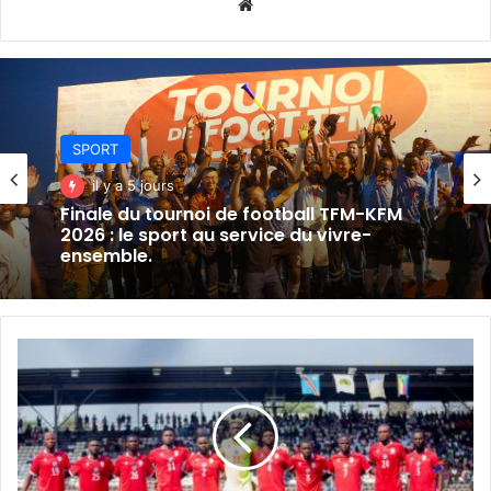
Website
SPORT
il y a 5 jours
Finale du tournoi de football TFM-KFM
2026 : le sport au service du vivre-
ensemble.
L’AS
Simba
s’impose
2-
0
face
à