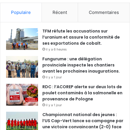
Populaire
Récent
Commentaires
TFM réfute les accusations sur
l’uranium et assure la conformité de
ses exportations de cobalt.
il y a 6 heures
Fungurume : une délégation
provinciale inspecte les chantiers
avant les prochaines inaugurations.
il y a 1 jour
RDC : l’ACOREP alerte sur deux lots de
poulet contaminés à la salmonelle en
provenance de Pologne
il y a 1 jour
Championnat national des jeunes :
l’US Cap-Vert lance sa campagne par
une victoire convaincante (2-0) face