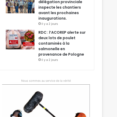
délégation provinciale
inspecte les chantiers
avant les prochaines
inaugurations.
il y a 2 jours
RDC : l’ACOREP alerte sur
deux lots de poulet
contaminés à la
salmonelle en
provenance de Pologne
il y a 2 jours
Nous sommes au service de la vérité