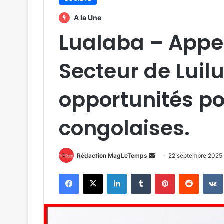
A la Une
Lualaba – Appel
Secteur de Luilu
opportunités po
congolaises.
Envoyer
Rédaction MagLeTemps
22 septembre 2025
un
Facebook
X
Linkedin
Tumblr
Pinterest
Reddit
courriel