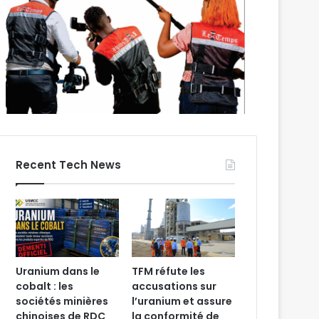
Recent Tech News
Uranium dans le
TFM réfute les
cobalt : les
accusations sur
sociétés minières
l’uranium et assure
chinoises de RDC
la conformité de