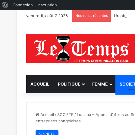
À
Connexion
Inscription
propos
vendredi, août 7 2026
Nouvelles récentes
de
WordPress
ACCUEIL
POLITIQUE
FEMME
SOCIE
Accueil
/
SOCIETE
/
Lualaba – Appels d’offres au S
entreprises congolaises.
SOCIETE