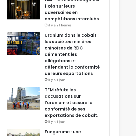
fixés sur leurs
adversaires en
compétitions interclubs.
il y a 21 heures
Uranium dans le cobalt :
les sociétés minières
chinoises de RDC
démentent les
allégations et
défendent la conformité
de leurs exportations
il y a 1 jour
TFM réfute les
accusations sur
l’uranium et assure la
conformité de ses
exportations de cobalt.
il y a 1 jour
Fungurume : une