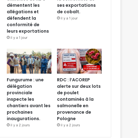
démentent les
ses exportations
allégations et
de cobalt.
défendent la
il y a 1 jour
conformité de
leurs exportations
il y a 1 jour
Fungurume : une
RDC : l’ACOREP
délégation
alerte sur deux lots
provinciale
de poulet
inspecte les
contaminés à la
chantiers avant les
salmonelle en
prochaines
provenance de
inaugurations.
Pologne
il y a 2 jours
il y a 2 jours