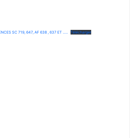
ES SC 719, 647, AF 638 , 637 ET …..
Télécharger