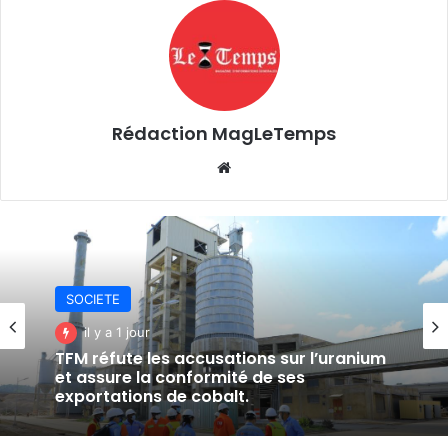
Rédaction MagLeTemps
Website
SOCIETE
SOCIETE
il y a 2 jours
il y a 1 jour
Fungurume : une délégation provinciale
inspecte les chantiers avant les
prochaines inaugurations.