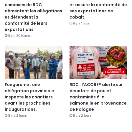
chinoises de RDC
et assure la conformité de
démentent les allégations
ses exportations de
et défendent la
cobalt.
conformité de leurs
il y a 1 jour
exportations
il y a 20 heures
Fungurume : une
RDC : l’ACOREP alerte sur
délégation provinciale
deux lots de poulet
inspecte les chantiers
contaminés à la
avant les prochaines
salmonelle en provenance
inaugurations.
de Pologne
il y a 2 jours
il y a 2 jours