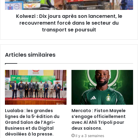
le
recouvrement
Kolwezi : Dix jours après son lancement, le
forcé
dans
recouvrement forcé dans le secteur du
le
transport se poursuit
secteur
du
transport
Articles similaires
se
poursuit
Lualaba : les grandes
Mercato : Fiston Mayele
lignes de la 5ᵉ édition du
s’engage officiellement
Grand Salon de l’Agri-
avec Al Ahli Tripoli pour
Business et du Digital
deux saisons.
dévoilées à la presse.
il y a 3 semaines