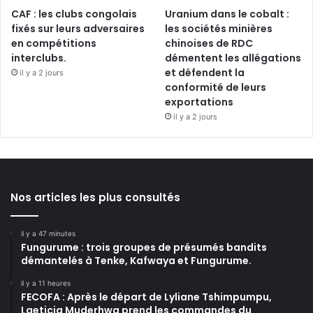
CAF : les clubs congolais
Uranium dans le cobalt :
fixés sur leurs adversaires
les sociétés minières
en compétitions
chinoises de RDC
interclubs.
démentent les allégations
et défendent la
il y a 2 jours
conformité de leurs
exportations
il y a 2 jours
Nos articles les plus consultés
il y a 47 minutes
Fungurume : trois groupes de présumés bandits
démantelés à Tenke, Kafwaya et Fungurume.
il y a 11 heures
FECOFA : Après le départ de Lyliane Tshimpumpu,
Laeticia Muderhwa prend les commandes du