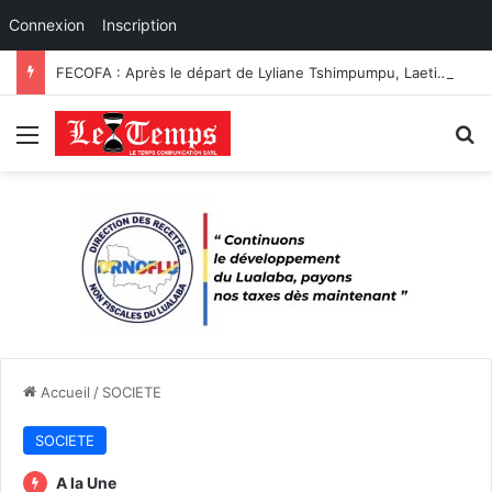
Connexion
Inscription
FECOFA : Après le départ de Lyliane Tshimpumpu, Laeticia Muderhwa prend les commandes du secrétariat général
Menu
R
Accueil
/
SOCIETE
SOCIETE
A la Une