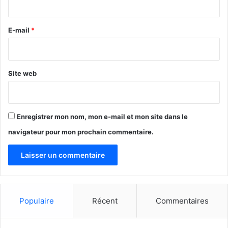
r
e
E-mail
*
*
Site web
Enregistrer mon nom, mon e-mail et mon site dans le
navigateur pour mon prochain commentaire.
Populaire
Récent
Commentaires