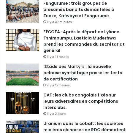
Fungurume : trois groupes de
présumés bandits démantelés à
Tenke, Kafwaya et Fungurume.
il y a 47 minutes
FECOFA : Après le départ de Lyliane
Tshimpumpu, Laeticia Muderhwa
prend les commandes du secrétariat
général
il y a 11 heures
Stade des Martyrs : la nouvelle
pelouse synthétique passe les tests
de certification
il y a 12 heures
CAF : les clubs congolais fixés sur
leurs adversaires en compétitions
interclubs.
il y a 2 jours
Uranium dans le cobalt : les sociétés
minières chinoises de RDC démentent