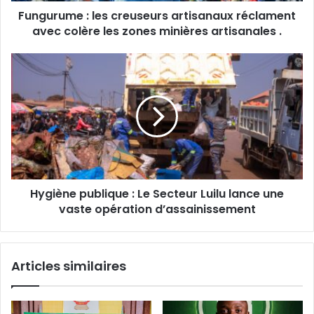
Fungurume : les creuseurs artisanaux réclament
zones
minières
avec colère les zones minières artisanales .
artisanales
.
Hygiène
publique
:
Le
Secteur
Luilu
lance
une
vaste
Hygiène publique : Le Secteur Luilu lance une
opération
d’assainissement
vaste opération d’assainissement
Articles similaires