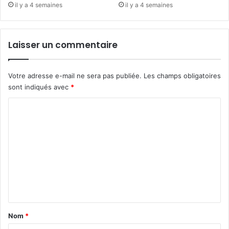
il y a 4 semaines
il y a 4 semaines
Laisser un commentaire
Votre adresse e-mail ne sera pas publiée.
Les champs obligatoires
sont indiqués avec
*
C
o
m
m
e
n
t
a
Nom
*
i