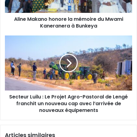
Kaneranera
à
Aline Makano honore la mémoire du Mwami
Bunkeya
Kaneranera à Bunkeya
Secteur
Luilu
:
Le
Projet
Agro-
Pastoral
de
Lengé
Secteur Luilu : Le Projet Agro-Pastoral de Lengé
franchit
un
franchit un nouveau cap avec l’arrivée de
nouveau
nouveaux équipements
cap
avec
l’arrivée
Articles similaires
de