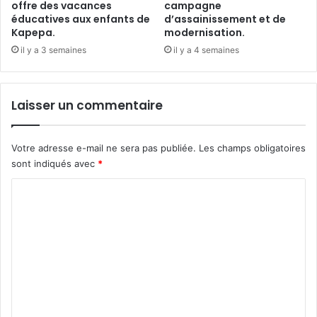
offre des vacances
campagne
éducatives aux enfants de
d’assainissement et de
Kapepa.
modernisation.
il y a 3 semaines
il y a 4 semaines
Laisser un commentaire
Votre adresse e-mail ne sera pas publiée.
Les champs obligatoires
sont indiqués avec
*
C
o
m
m
e
n
t