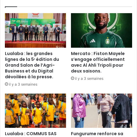
nouveaux
équipements
Lualaba : les grandes
Mercato : Fiston Mayele
lignes de la 5ᵉ édition du
s’engage officiellement
Grand Salon de l’Agri-
avec Al Ahli Tripoli pour
Business et du Digital
deux saisons.
dévoilées à la presse.
il y a 3 semaines
il y a 3 semaines
Lualaba : COMMUS SAS
Fungurume renforce sa