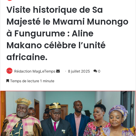
Visite historique de Sa
Majesté le Mwami Munongo
à Fungurume : Aline
Makano célèbre l’unité
africaine.
Envoyer
Rédaction MagLeTemps
8 juillet 2025
0
un
Temps de lecture 1 minute
courriel