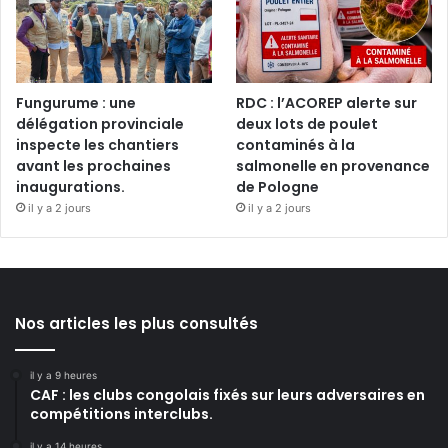
Fungurume : une
RDC : l’ACOREP alerte sur
délégation provinciale
deux lots de poulet
inspecte les chantiers
contaminés à la
avant les prochaines
salmonelle en provenance
inaugurations.
de Pologne
il y a 2 jours
il y a 2 jours
Nos articles les plus consultés
il y a 9 heures
CAF : les clubs congolais fixés sur leurs adversaires en
compétitions interclubs.
il y a 14 heures