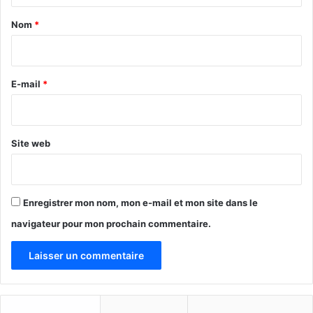
a
Nom
*
i
r
e
E-mail
*
*
Site web
Enregistrer mon nom, mon e-mail et mon site dans le
navigateur pour mon prochain commentaire.