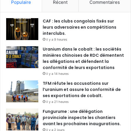
Populaire
Récent
Commentaires
CAF : les clubs congolais fixés sur
leurs adversaires en compétitions
interclubs.
il y a 9 heures
Uranium dans le cobalt : les sociétés
minières chinoises de RDC démentent
les allégations et défendent la
conformité de leurs exportations
il y a 14 heures
TFM réfute les accusations sur
l’uranium et assure la conformité de
ses exportations de cobalt.
il y a 21 heures
Fungurume : une délégation
provinciale inspecte les chantiers
avant les prochaines inaugurations.
il y a 2 jours