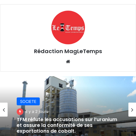
Rédaction MagLeTemps
Website
SOCIETE
SOCIETE
il y a 3 jours
il y a 2 jours
Fungurume : une délégation provinciale