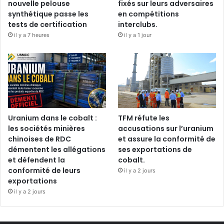
nouvelle pelouse
fixés sur leurs adversaires
synthétique passe les
en compétitions
tests de certification
interclubs.
il y a 7 heures
il y a 1 jour
Uranium dans le cobalt :
TFM réfute les
les sociétés minières
accusations sur l’uranium
chinoises de RDC
et assure la conformité de
démentent les allégations
ses exportations de
et défendent la
cobalt.
conformité de leurs
il y a 2 jours
exportations
il y a 2 jours