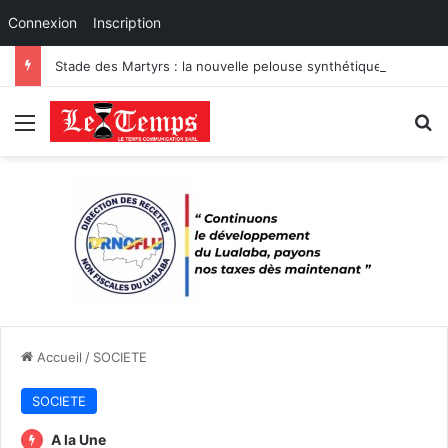
Connexion
Inscription
Stade des Martyrs : la nouvelle pelouse synthétique passe les tests de certification
Menu
R
Accueil
/
SOCIETE
SOCIETE
A la Une