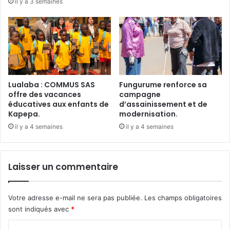
il y a 3 semaines
Lualaba : COMMUS SAS
Fungurume renforce sa
offre des vacances
campagne
éducatives aux enfants de
d’assainissement et de
Kapepa.
modernisation.
il y a 4 semaines
il y a 4 semaines
Laisser un commentaire
Votre adresse e-mail ne sera pas publiée.
Les champs obligatoires
sont indiqués avec
*
C