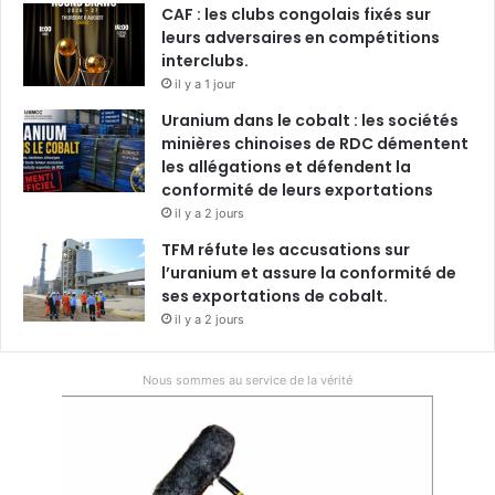
CAF : les clubs congolais fixés sur
leurs adversaires en compétitions
interclubs.
il y a 1 jour
Uranium dans le cobalt : les sociétés
minières chinoises de RDC démentent
les allégations et défendent la
conformité de leurs exportations
il y a 2 jours
TFM réfute les accusations sur
l’uranium et assure la conformité de
ses exportations de cobalt.
il y a 2 jours
Nous sommes au service de la vérité