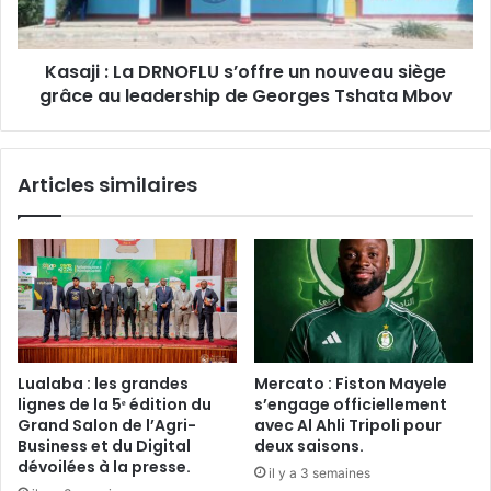
nouveau
siège
grâce
Kasaji : La DRNOFLU s’offre un nouveau siège
au
leadership
grâce au leadership de Georges Tshata Mbov
de
Georges
Tshata
Articles similaires
Mbov
Lualaba : les grandes
Mercato : Fiston Mayele
lignes de la 5ᵉ édition du
s’engage officiellement
Grand Salon de l’Agri-
avec Al Ahli Tripoli pour
Business et du Digital
deux saisons.
dévoilées à la presse.
il y a 3 semaines