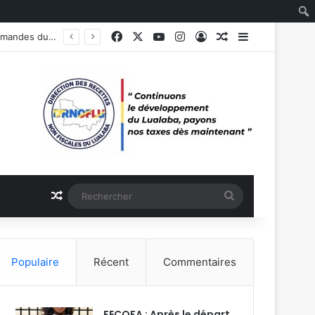
Facebook
X
YouTube
Instagram
Connexion
Article Aléatoire
Sidebar (barr
Article Aléatoire
Rechercher
Populaire
Récent
Commentaires
FECOFA : Après le départ