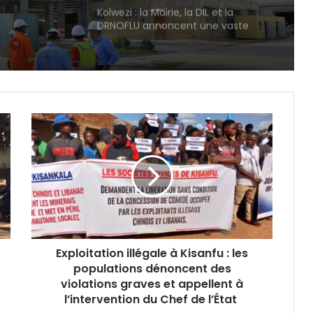
Kolwezi : la Mairie, la DIL et la
DRNOFLU annoncent une vaste
opération de recouvrement forcé
dès le 10 août
Secteur des Luilu : Betty Kyando
Katoke intensifie les opérations
d’assainissement et de libération
des emprises publiques.
Exploitation
illégale
Bourses Excellentia-RDC : Fifi
à
Masuka félicite les 30 lauréats du
Kisanfu
Lualaba et mise sur l’excellence de
:
la jeunesse.
les
Avis d’appel d’offres : le Secteur de
populations
Luilu recherche des partenaires
dénoncent
médias
des
Exploitation illégale à Kisanfu : les
violations
Lualaba : COMMUS Global SAS fait
graves
populations dénoncent des
découvrir son complexe minier à 50
et
violations graves et appellent à
enfants de Tshizuza.
appellent
l’intervention du Chef de l’État
à