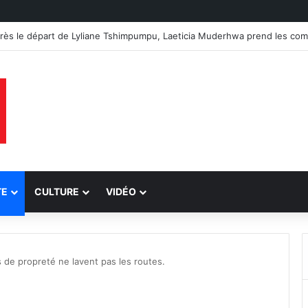
rtyrs : la nouvelle pelouse synthétique passe les tests de certification
TE
CULTURE
VIDÉO
 de propreté ne lavent pas les routes.