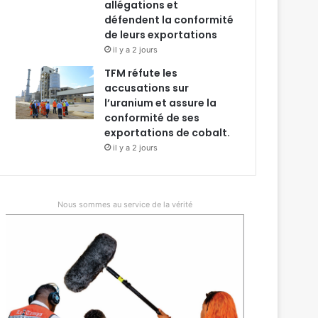
allégations et
défendent la conformité
de leurs exportations
il y a 2 jours
TFM réfute les
accusations sur
l’uranium et assure la
conformité de ses
exportations de cobalt.
il y a 2 jours
Nous sommes au service de la vérité