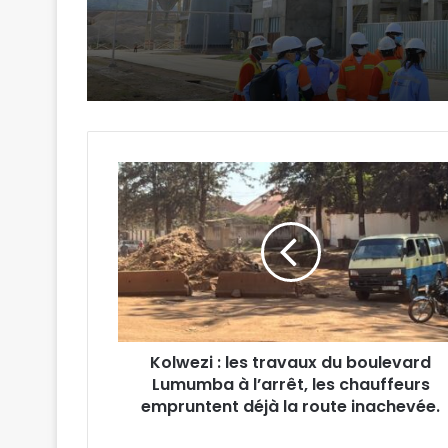
Kolwezi
:
les
travaux
du
boulevard
Lumumba
à
l’arrêt,
Kolwezi : les travaux du boulevard
les
chauffeurs
Lumumba à l’arrêt, les chauffeurs
empruntent
empruntent déjà la route inachevée.
déjà
la