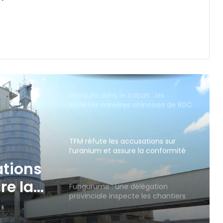
Lualaba : le secteur de Luilu lance la
première récolte mécanisée du
maïs à Lenge
TFM rouvre la circulation sur la RN39
au village Kapombo après un
accident au passage à niveau
entre un train marchandise et un
camion poids lourd.
Uranium dans le cobalt : les
sociétés minières chinoises de RDC
démentent les allégations et
défendent la conformité de leurs
exportations
TFM réfute les accusations sur
l’uranium et assure la conformité
de ses exportations de cobalt.
ations
re la
Fungurume : une délégation
provinciale inspecte les chantiers
avant les prochaines inaugurations.
t.