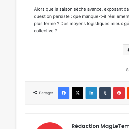
Alors que la saison sèche avance, exposant da
question persiste : que manque-t-il réellemen
plus ferme ? Des moyens logistiques mieux gé
collective ?
S
Facebook
X
Linkedin
Tumblr
Pi
Partager
Rédaction MagLeTe