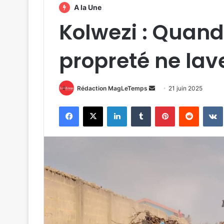
A la Une
Kolwezi : Quan
propreté ne lave
Envoyer
Rédaction MagLeTemps
21 juin 2025
un
Facebook
X
Linkedin
Tumblr
Pinterest
Reddit
courriel