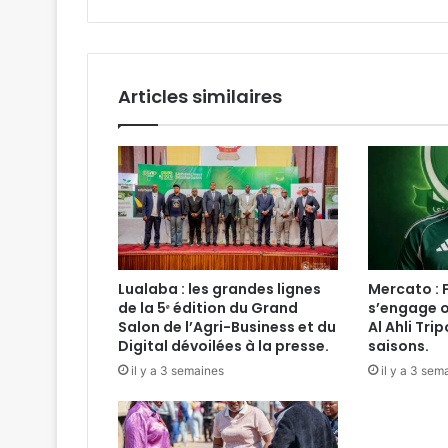
route
inachevée.
Articles similaires
Lualaba : les grandes lignes
Mercato : 
de la 5ᵉ édition du Grand
s’engage o
Salon de l’Agri-Business et du
Al Ahli Tri
Digital dévoilées à la presse.
saisons.
il y a 3 semaines
il y a 3 sem