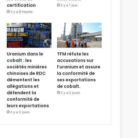
certification
il y a 1 jour
il y a 8 heures
Uranium dans le
TFM réfute les
cobalt : les
accusations sur
sociétés minières
l’uranium et assure
chinoises de RDC
la conformité de
démentent les
ses exportations
allégations et
de cobalt.
défendent la
il y a 2 jours
conformité de
leurs exportations
il y a 2 jours