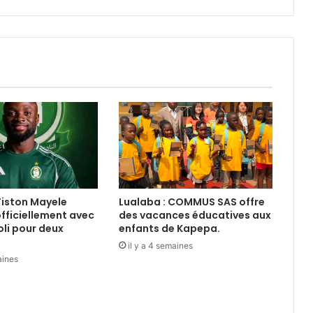
l’intervention
Lualaba : le secteur de Luilu lance la
du
première récolte mécanisée du
Chef
maïs à Lenge
de
l’État
TFM rouvre la circulation sur la RN39
au village Kapombo après un
accident au passage à niveau
entre un train marchandise et un
camion poids lourd.
Uranium dans le cobalt : les
sociétés minières chinoises de RDC
démentent les allégations et
défendent la conformité de leurs
exportations
Fiston Mayele
Lualaba : COMMUS SAS offre
TFM réfute les accusations sur
fficiellement avec
des vacances éducatives aux
l’uranium et assure la conformité
poli pour deux
enfants de Kapepa.
de ses exportations de cobalt.
il y a 4 semaines
aines
Fungurume : une délégation
provinciale inspecte les chantiers
avant les prochaines inaugurations.