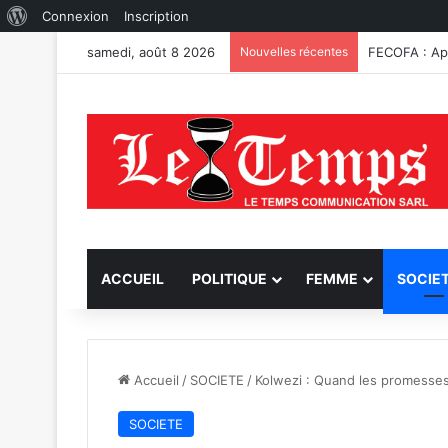
À
Connexion
Inscription
propos
samedi, août 8 2026
Nouvelles récentes
Stade des Ma
de
WordPress
ACCUEIL
POLITIQUE
FEMME
SOCIE
Accueil
/
SOCIETE
/
Kolwezi : Quand les promesses
SOCIETE