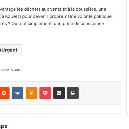
vantage les déchets aux vents et à la poussière, une
t à Kolwezi pour devenir propre ? Une volonté politique
rés ? Ou tout simplement, une prise de conscience
Urgent
Bourses Excellentia-RDC : Fifi
Masuka félicite les 30 lauréats du
Lualaba et mise sur l’excellence de
la jeunesse.
uivez-Nous
Avis d’appel d’offres : le Secteur de
Luilu recherche des partenaires
nterest
Reddit
VKontakte
Odnoklassniki
Pocket
Partager par email
Imprimer
médias
Lualaba : COMMUS Global SAS fait
découvrir son complexe minier à 50
enfants de Tshizuza.
mps