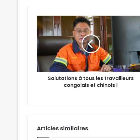
Salutations
à
tous
les
travailleurs
congolais et chinois
!
Salutations à tous les travailleurs
congolais et chinois !
Articles similaires