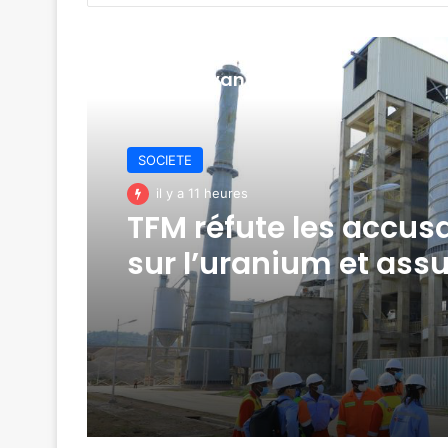
Lire le suivant
SOCIETE
il y a 11 heures
TFM réfute les accus
sur l’uranium et assu
conformité de ses
exportations de cobal