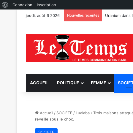
À
Connexion
Inscription
propos
jeudi, août 6 2026
Nouvelles récentes
TFM réfute les
de
WordPress
ACCUEIL
POLITIQUE
FEMME
SOCIE
Accueil
/
SOCIETE
/
Lualaba : Trois maisons attaqu
réveille sous le choc.
SOCIETE