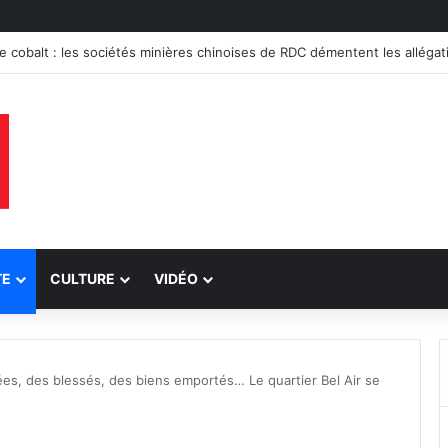
 accusations sur l’uranium et assure la conformité de ses exportations d
TE
CULTURE
VIDÉO
ées, des blessés, des biens emportés… Le quartier Bel Air se