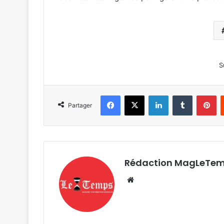
S
Facebook
X
Linkedin
Tumblr
Pi
Partager
Rédaction MagLeTe
Website