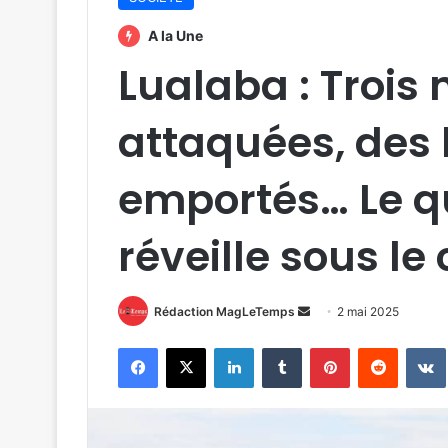
A la Une
Lualaba : Trois
attaquées, des 
emportés… Le qu
réveille sous le
Envoyer
Rédaction MagLeTemps
2 mai 2025
un
Facebook
X
Linkedin
Tumblr
Pinterest
Reddit
courriel