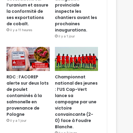
l’uranium et assure
provinciale
la conformité de
inspecte les
ses exportations
chantiers avant les
de cobalt.
prochaines
inaugurations.
il y a 11 heures
il y a 1 jour
RDC : l’ACOREP
Championnat
alerte sur deux lots
national des jeunes
de poulet
: l’US Cap-Vert
contaminés à la
lance sa
salmonelle en
campagne par une
provenance de
victoire
Pologne
convaincante (2-
0) face à Foudre
il y a 1 jour
Blanche.