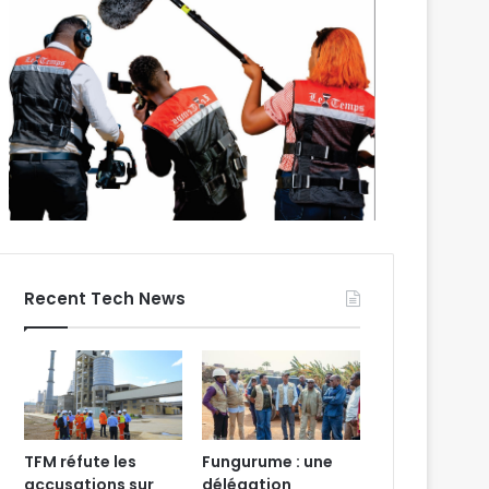
Recent Tech News
TFM réfute les
Fungurume : une
accusations sur
délégation