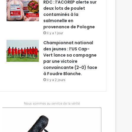
RDC : l’ACOREP alerte sur
deux lots de poulet
contaminés à la
salmonelle en
provenance de Pologne
il y a 1 jour
Championnat national
des jeunes : l’US Cap-
Vert lance sa campagne
par une victoire
convaincante (2-0) face
à Foudre Blanche.
il y a 2 jours
Nous sommes au service de la vérité