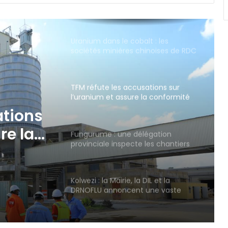
au village Kapombo après un
accident au passage à niveau
entre un train marchandise et un
camion poids lourd.
Uranium dans le cobalt : les
sociétés minières chinoises de RDC
démentent les allégations et
défendent la conformité de leurs
exportations
TFM réfute les accusations sur
l’uranium et assure la conformité
de ses exportations de cobalt.
ations
re la
Fungurume : une délégation
provinciale inspecte les chantiers
avant les prochaines inaugurations.
t.
Kolwezi : la Mairie, la DIL et la
DRNOFLU annoncent une vaste
opération de recouvrement forcé
dès le 10 août
Secteur des Luilu : Betty Kyando