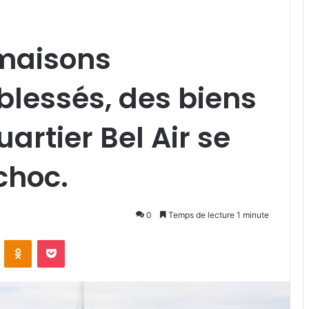
 maisons
blessés, des biens
artier Bel Air se
 choc.
0
Temps de lecture 1 minute
VKontakte
Odnoklassniki
Pocket