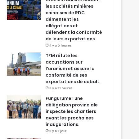
les sociétés minières
chinoises de RDC
démentent les
allégations et
défendent la conformité
de leurs exportations
il y a 5 heures
TFM réfute les
accusations sur
l’uranium et assure la
conformité de ses
exportations de cobalt.
il y a 11 heures
Fungurume : une
délégation provinciale
inspecte les chantiers
avant les prochaines
inaugurations.
il y a 1 jour