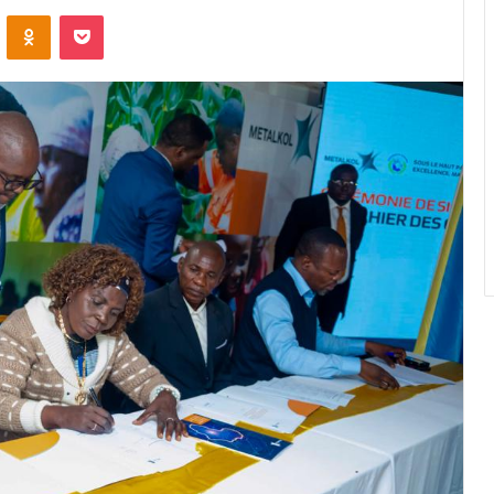
VKontakte
Odnoklassniki
Pocket