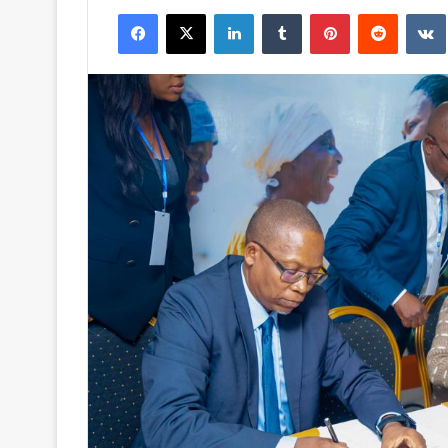
un
Facebook
X
Linkedin
Tumblr
Pinterest
Reddit
courriel