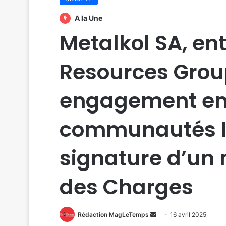
A la Une
Metalkol SA, ent
Resources Group
engagement en
communautés lo
signature d’un
des Charges
Envoyer
Rédaction MagLeTemps
16 avril 2025