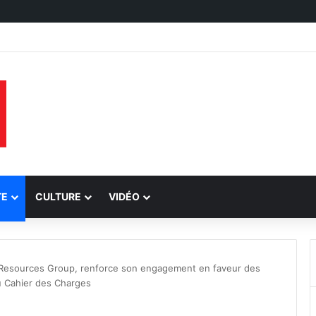
TE
CULTURE
VIDÉO
n Resources Group, renforce son engagement en faveur des
u Cahier des Charges