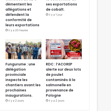
démentent les
ses exportations
allégations et
de cobalt.
défendent la
il y a 1 jour
conformité de
leurs exportations
il y a 20 heures
Fungurume : une
RDC : l’ACOREP
délégation
alerte sur deux lots
provinciale
de poulet
inspecte les
contaminés à la
chantiers avant les
salmonelle en
prochaines
provenance de
inaugurations.
Pologne
il y a 2 jours
il y a 2 jours