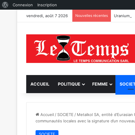
À
Connexion
Inscription
propos
vendredi, août 7 2026
Nouvelles récentes
de
WordPress
ACCUEIL
POLITIQUE
FEMME
SOCIE
Accueil
/
SOCIETE
/
Metalkol SA, entité d’Eurasia
communautés locales avec la signature d’un nouvea
SOCIETE