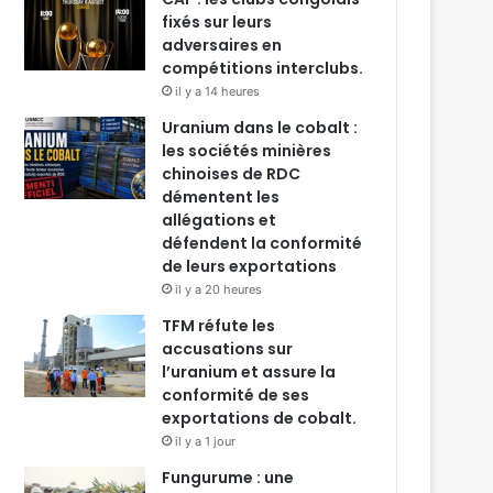
fixés sur leurs
adversaires en
compétitions interclubs.
il y a 14 heures
Uranium dans le cobalt :
les sociétés minières
chinoises de RDC
démentent les
allégations et
défendent la conformité
de leurs exportations
il y a 20 heures
TFM réfute les
accusations sur
l’uranium et assure la
conformité de ses
exportations de cobalt.
il y a 1 jour
Fungurume : une