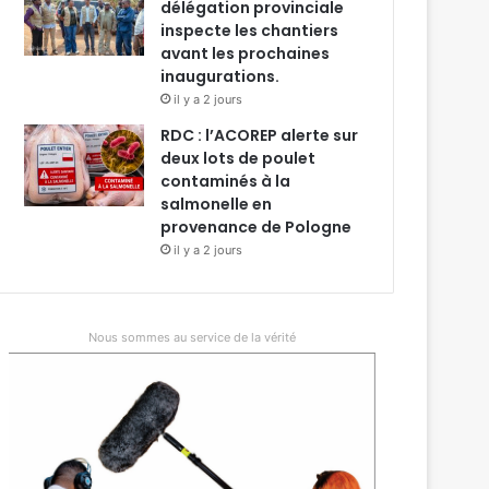
délégation provinciale
inspecte les chantiers
avant les prochaines
inaugurations.
il y a 2 jours
RDC : l’ACOREP alerte sur
deux lots de poulet
contaminés à la
salmonelle en
provenance de Pologne
il y a 2 jours
Nous sommes au service de la vérité