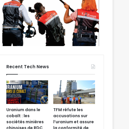
Recent Tech News
Uranium dans le
TFM réfute les
cobalt : les
accusations sur
sociétés minières
l’uranium et assure
chinoises de RDC
la conformité de