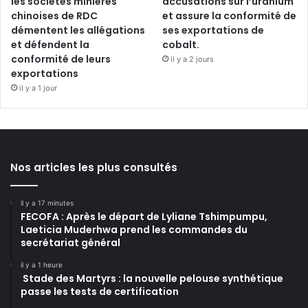
les sociétés minières
accusations sur l’uranium
chinoises de RDC
et assure la conformité de
démentent les allégations
ses exportations de
et défendent la
cobalt.
conformité de leurs
il y a 2 jours
exportations
il y a 1 jour
Nos articles les plus consultés
il y a 17 minutes
FECOFA : Après le départ de Lyliane Tshimpumpu,
Laeticia Muderhwa prend les commandes du
secrétariat général
il y a 1 heure
Stade des Martyrs : la nouvelle pelouse synthétique
passe les tests de certification