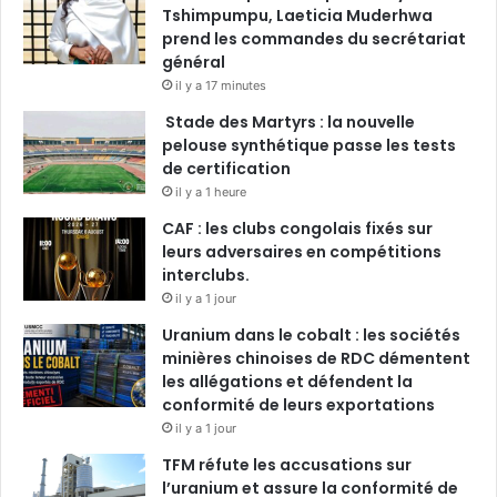
Tshimpumpu, Laeticia Muderhwa
prend les commandes du secrétariat
général
il y a 17 minutes
Stade des Martyrs : la nouvelle
pelouse synthétique passe les tests
de certification
il y a 1 heure
CAF : les clubs congolais fixés sur
leurs adversaires en compétitions
interclubs.
il y a 1 jour
Uranium dans le cobalt : les sociétés
minières chinoises de RDC démentent
les allégations et défendent la
conformité de leurs exportations
il y a 1 jour
TFM réfute les accusations sur
l’uranium et assure la conformité de