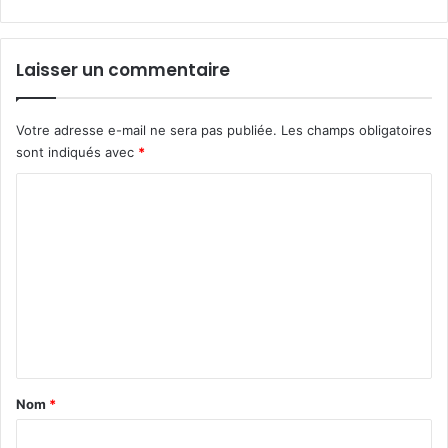
Laisser un commentaire
Votre adresse e-mail ne sera pas publiée.
Les champs obligatoires
sont indiqués avec
*
C
o
m
m
e
n
t
a
Nom
*
i