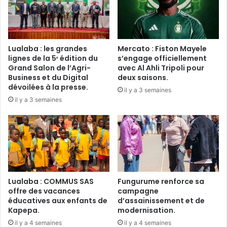
Lualaba : les grandes
Mercato : Fiston Mayele
lignes de la 5ᵉ édition du
s’engage officiellement
Grand Salon de l’Agri-
avec Al Ahli Tripoli pour
Business et du Digital
deux saisons.
dévoilées à la presse.
il y a 3 semaines
il y a 3 semaines
Lualaba : COMMUS SAS
Fungurume renforce sa
offre des vacances
campagne
éducatives aux enfants de
d’assainissement et de
Kapepa.
modernisation.
il y a 4 semaines
il y a 4 semaines