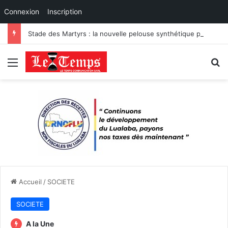
Connexion
Inscription
Stade des Martyrs : la nouvelle pelouse synthétique passe les tests de certification
Menu
R
Accueil
/
SOCIETE
SOCIETE
A la Une