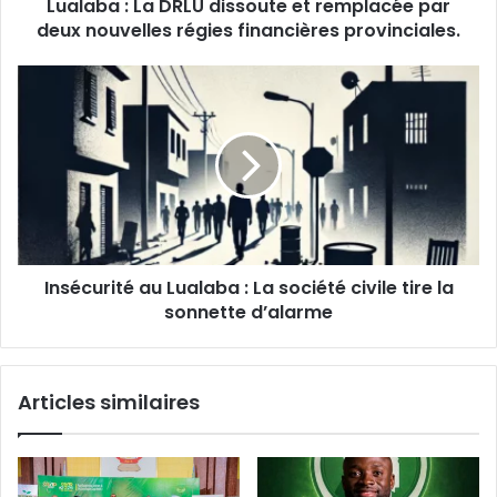
Lualaba : La DRLU dissoute et remplacée par
nouvelles
régies
deux nouvelles régies financières provinciales.
financières
provinciales.
Insécurité
au
Lualaba :
La
société
civile
tire
la
sonnette
Insécurité au Lualaba : La société civile tire la
d’alarme
sonnette d’alarme
Articles similaires