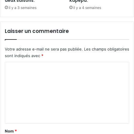
deux saisons.
Kapepa.
il y a 3 semaines
il y a 4 semaines
Laisser un commentaire
Votre adresse e-mail ne sera pas publiée.
Les champs obligatoires
sont indiqués avec
*
C
o
m
m
e
n
t
a
Nom
*