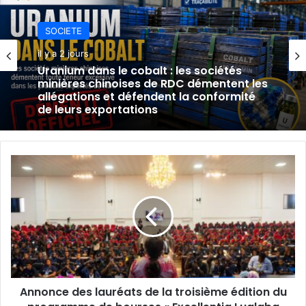
SOCIETE
il y a 2 jours
Uranium dans le cobalt : les sociétés
minières chinoises de RDC démentent les
allégations et défendent la conformité
de leurs exportations
Annonce
des
lauréats
de
la
troisième
édition
du
programme
Annonce des lauréats de la troisième édition du
de
bourses