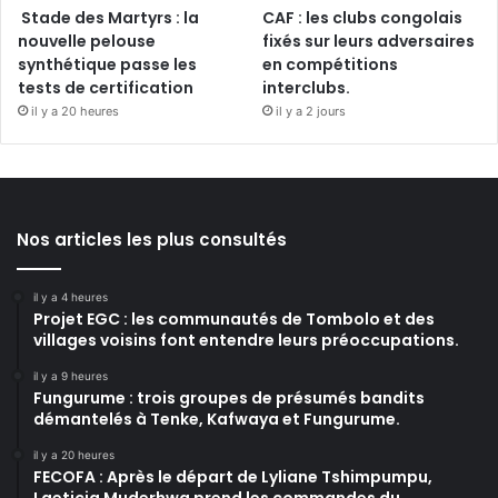
Stade des Martyrs : la
CAF : les clubs congolais
nouvelle pelouse
fixés sur leurs adversaires
synthétique passe les
en compétitions
tests de certification
interclubs.
il y a 20 heures
il y a 2 jours
Nos articles les plus consultés
il y a 4 heures
Projet EGC : les communautés de Tombolo et des
villages voisins font entendre leurs préoccupations.
il y a 9 heures
Fungurume : trois groupes de présumés bandits
démantelés à Tenke, Kafwaya et Fungurume.
il y a 20 heures
FECOFA : Après le départ de Lyliane Tshimpumpu,
Laeticia Muderhwa prend les commandes du