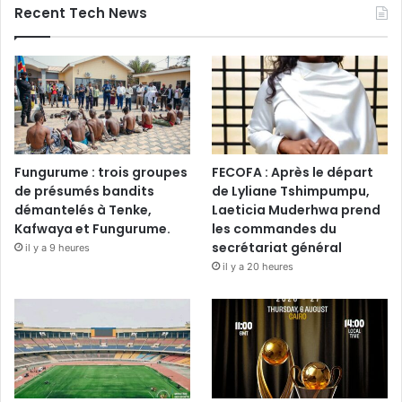
Recent Tech News
Fungurume : trois groupes
FECOFA : Après le départ
de présumés bandits
de Lyliane Tshimpumpu,
démantelés à Tenke,
Laeticia Muderhwa prend
Kafwaya et Fungurume.
les commandes du
secrétariat général
il y a 9 heures
il y a 20 heures