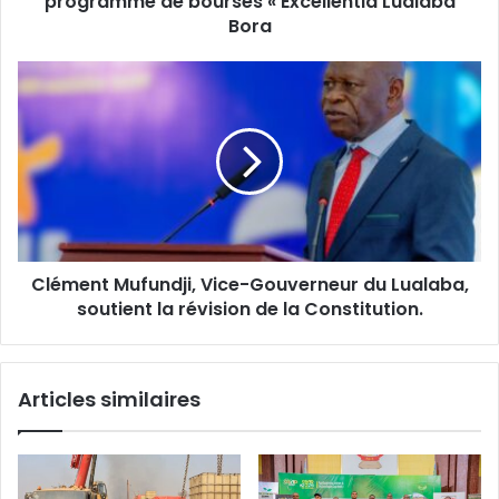
programme de bourses « Excellentia Lualaba
«
Bora
Excellentia
Lualaba
Clément
Bora
Mufundji,
Vice-
Gouverneur
du
Lualaba,
soutient
la
révision
Clément Mufundji, Vice-Gouverneur du Lualaba,
de
la
soutient la révision de la Constitution.
Constitution.
Articles similaires