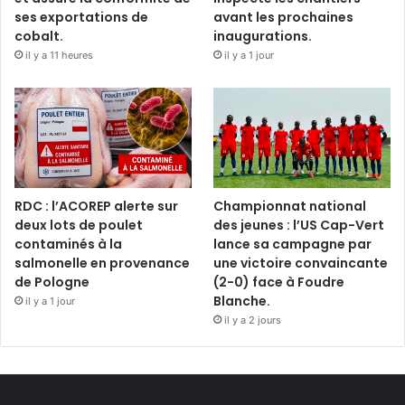
ses exportations de
avant les prochaines
cobalt.
inaugurations.
il y a 11 heures
il y a 1 jour
RDC : l’ACOREP alerte sur
Championnat national
deux lots de poulet
des jeunes : l’US Cap-Vert
contaminés à la
lance sa campagne par
salmonelle en provenance
une victoire convaincante
de Pologne
(2-0) face à Foudre
Blanche.
il y a 1 jour
il y a 2 jours