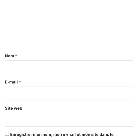
m
m
e
n
t
a
Nom
*
i
r
e
E-mail
*
*
Site web
Enregistrer mon nom, mon e-mail et mon site dans le