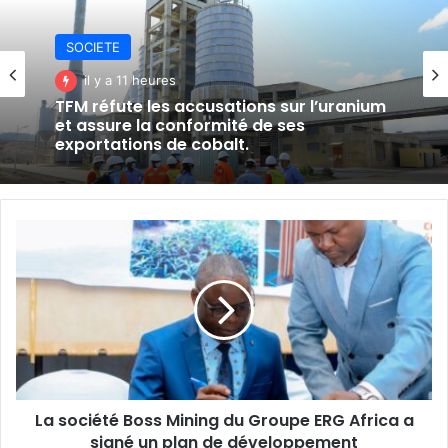
SOCIETE
il y a 1 jour
SOCIETE
Fungurume : une délégation provinciale
il y a 11 heures
inspecte les chantiers avant les
prochaines inaugurations.
La
TFM réfute les accusations sur l’uranium
société
et assure la conformité de ses
Boss
exportations de cobalt.
Mining
du
Groupe
ERG
Africa
a
La société Boss Mining du Groupe ERG Africa a
signé
un
signé un plan de développement