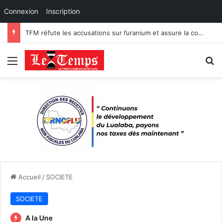
Connexion
Inscription
TFM réfute les accusations sur l’uranium et assure la conformité de ses exportations de cobalt.
Menu
R
Accueil
/
SOCIETE
SOCIETE
A la Une