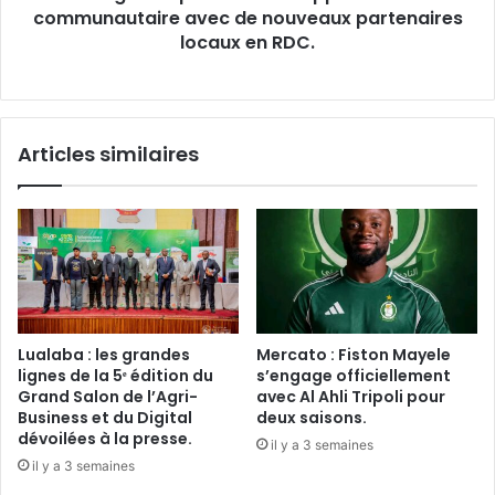
plan
communautaire avec de nouveaux partenaires
de
locaux en RDC.
développement
communautaire
avec
de
Articles similaires
nouveaux
partenaires
locaux
en
RDC.
Lualaba : les grandes
Mercato : Fiston Mayele
lignes de la 5ᵉ édition du
s’engage officiellement
Grand Salon de l’Agri-
avec Al Ahli Tripoli pour
Business et du Digital
deux saisons.
dévoilées à la presse.
il y a 3 semaines
il y a 3 semaines