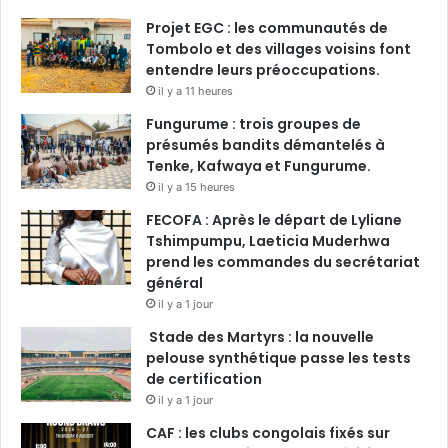
Projet EGC : les communautés de
Tombolo et des villages voisins font
entendre leurs préoccupations.
il y a 11 heures
Fungurume : trois groupes de
présumés bandits démantelés à
Tenke, Kafwaya et Fungurume.
il y a 15 heures
FECOFA : Après le départ de Lyliane
Tshimpumpu, Laeticia Muderhwa
prend les commandes du secrétariat
général
il y a 1 jour
Stade des Martyrs : la nouvelle
pelouse synthétique passe les tests
de certification
il y a 1 jour
CAF : les clubs congolais fixés sur