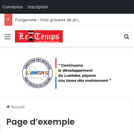
Connexion
Inscription
Fungurume : trois groupes de présumés bandits démantelés à Tenke, Kafwaya et Fungurume.
Menu
R
Accueil
Page d’exemple