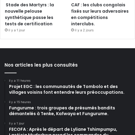
Stade des Martyrs : la
CAF : les clubs congolais
nouvelle pelouse
fixés sur leurs adversaires
synthétique passe les
en compétitions
tests de certification
interclubs.
il y a 1 jour
il y a 2 jours
Nos articles les plus consultés
il y a 11 heures
Projet EGC : les communautés de Tombolo et des
villages voisins font entendre leurs préoccupations.
il y a 15 heures
Fungurume : trois groupes de présumés bandits
démantelés à Tenke, Kafwaya et Fungurume.
il y a 1 jour
FECOFA : Après le départ de Lyliane Tshimpumpu,